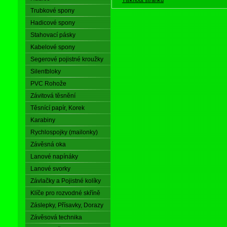
Trubkové spony
Hadicové spony
Stahovací pásky
Kabelové spony
Segerové pojistné kroužky
Silentbloky
PVC Rohože
Závitová těsnění
Těsnící papír, Korek
Karabiny
Rychlospojky (mailonky)
Závěsná oka
Lanové napínáky
Lanové svorky
Závlačky a Pojistné kolíky
Klíče pro rozvodné skříně
Záslepky, Přísavky, Dorazy
Závěsová technika