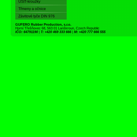
USIT-kroužky
Třmeny a očnice
Závitové tyče DIN 976
GUFERO Rubber Production, s.r.o.
Horní Třešňovec 68, 563 01 Lanškroun, Czech Republic
IČO: 64791190
|
T: +420 469 333 666
|
M: +420 777 666 555