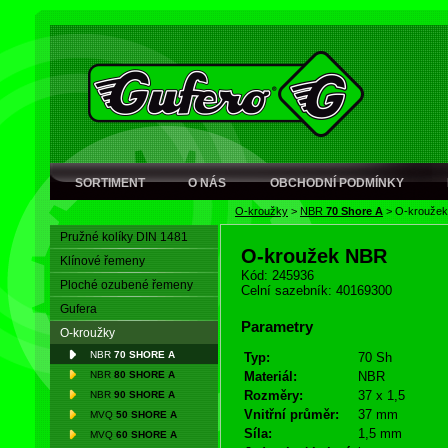
SORTIMENT
O NÁS
OBCHODNÍ PODMÍNKY
O-kroužky
>
NBR
70 Shore A
>
O-krouže
Pružné kolíky DIN 1481
O-kroužek NBR
Klínové řemeny
Kód: 245936
Ploché ozubené řemeny
Celní sazebník: 40169300
Gufera
Parametry
O-kroužky
NBR
70 SHORE A
Typ:
70 Sh
NBR
80 SHORE A
Materiál:
NBR
Rozměry:
37 x 1,5
NBR
90 SHORE A
Vnitřní průměr:
37 mm
MVQ
50 SHORE A
Síla:
1,5 mm
MVQ
60 SHORE A