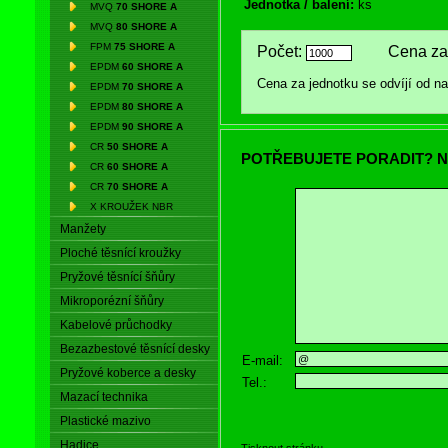
Jednotka / balení:
ks
MVQ
70 SHORE A
MVQ
80 SHORE A
FPM
75 SHORE A
Počet:
Cena za 
EPDM
60 SHORE A
Cena za jednotku se odvíjí od 
EPDM
70 SHORE A
EPDM
80 SHORE A
EPDM
90 SHORE A
CR
50 SHORE A
POTŘEBUJETE PORADIT? N
CR
60 SHORE A
CR
70 SHORE A
X KROUŽEK NBR
Manžety
Ploché těsnící kroužky
Pryžové těsnící šňůry
Mikroporézní šňůry
Kabelové průchodky
Bezazbestové těsnící desky
E-mail:
Pryžové koberce a desky
Tel.:
Mazací technika
Plastické mazivo
Hadice
Tisknout stránku