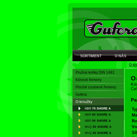
SORTIMENT
O NÁS
O-kr
Pružné kolíky DIN 1481
O
Klínové řemeny
Kód
Ploché ozubené řemeny
Cel
Gufera
Pa
O-kroužky
NBR
70 SHORE A
Ty
NBR
80 SHORE A
Ma
Ro
NBR
90 SHORE A
Vn
MVQ
50 SHORE A
Síl
MVQ
60 SHORE A