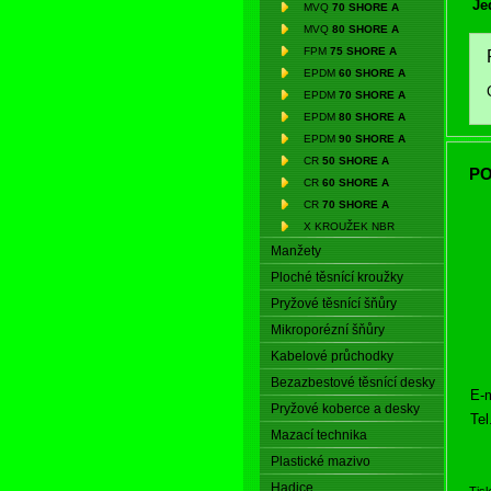
Je
MVQ
70 SHORE A
MVQ
80 SHORE A
FPM
75 SHORE A
EPDM
60 SHORE A
EPDM
70 SHORE A
EPDM
80 SHORE A
EPDM
90 SHORE A
CR
50 SHORE A
PO
CR
60 SHORE A
CR
70 SHORE A
X KROUŽEK NBR
Manžety
Ploché těsnící kroužky
Pryžové těsnící šňůry
Mikroporézní šňůry
Kabelové průchodky
Bezazbestové těsnící desky
E-m
Pryžové koberce a desky
Tel
Mazací technika
Plastické mazivo
Hadice
Tis