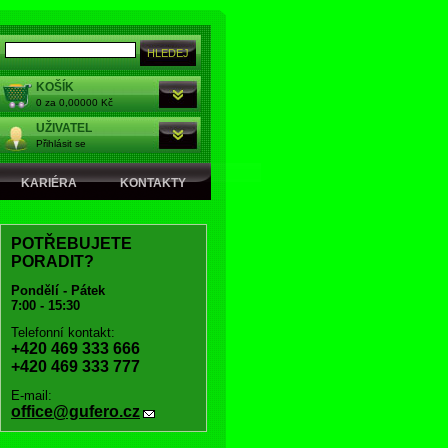
KOŠÍK
0 za 0,00000 Kč
UŽIVATEL
Přihlásit se
KARIÉRA
KONTAKTY
POTŘEBUJETE
PORADIT?
Pondělí - Pátek
7:00 - 15:30
Telefonní kontakt:
+420 469 333 666
+420 469 333 777
E-mail:
office@gufero.cz