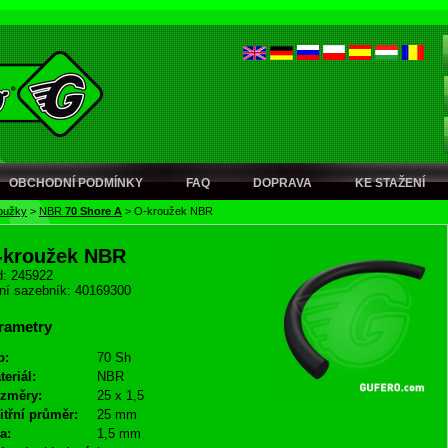
OBCHODNÍ PODMÍNKY
FAQ
DOPRAVA
KE STAŽENÍ
oužky
>
NBR
70 Shore A
>
O-kroužek NBR
-kroužek NBR
: 245922
ní sazebník: 40169300
rametry
p:
70 Sh
teriál:
NBR
změry:
25 x 1,5
itřní průměr:
25 mm
a:
1,5 mm