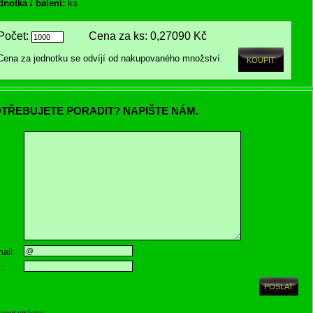
dnotka / balení:
ks
Počet:
Cena za ks:
0,27090 Kč
Cena za jednotku se odvíjí od nakupovaného množství.
TŘEBUJETE PORADIT? NAPIŠTE NÁM.
ail:
.:
knout stránku