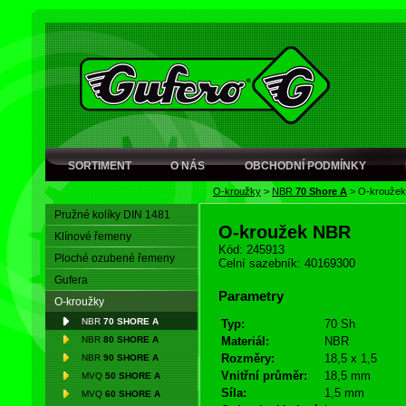
SORTIMENT
O NÁS
OBCHODNÍ PODMÍNKY
O-kroužky
>
NBR
70 Shore A
>
O-krouže
Pružné kolíky DIN 1481
O-kroužek NBR
Klínové řemeny
Kód: 245913
Ploché ozubené řemeny
Celní sazebník: 40169300
Gufera
Parametry
O-kroužky
NBR
70 SHORE A
Typ:
70 Sh
NBR
80 SHORE A
Materiál:
NBR
Rozměry:
18,5 x 1,5
NBR
90 SHORE A
Vnitřní průměr:
18,5 mm
MVQ
50 SHORE A
Síla:
1,5 mm
MVQ
60 SHORE A