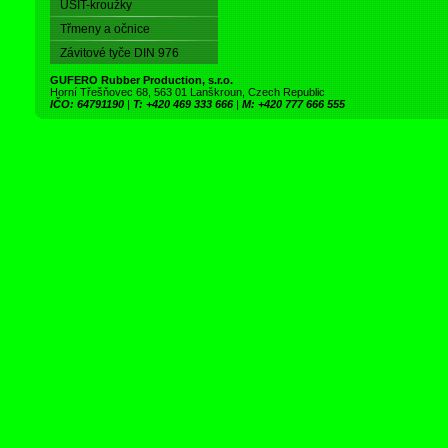
USIT-kroužky
Třmeny a očnice
Závitové tyče DIN 976
GUFERO Rubber Production, s.r.o.
Horní Třešňovec 68, 563 01 Lanškroun, Czech Republic
IČO: 64791190
|
T: +420 469 333 666
|
M: +420 777 666 555