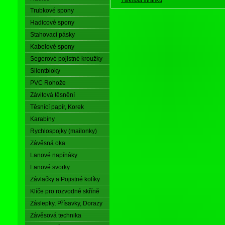
Trubkové spony
Hadicové spony
Stahovací pásky
Kabelové spony
Segerové pojistné kroužky
Silentbloky
PVC Rohože
Závitová těsnění
Těsnící papír, Korek
Karabiny
Rychlospojky (mailonky)
Závěsná oka
Lanové napínáky
Lanové svorky
Závlačky a Pojistné kolíky
Klíče pro rozvodné skříně
Záslepky, Přísavky, Dorazy
Závěsová technika