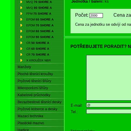
Jednotka / balení:
ks
MVQ
70 SHORE A
MVQ
80 SHORE A
FPM
75 SHORE A
Počet:
Cena za 
EPDM
60 SHORE A
Cena za jednotku se odvíjí od 
EPDM
70 SHORE A
EPDM
80 SHORE A
EPDM
90 SHORE A
CR
50 SHORE A
POTŘEBUJETE PORADIT? N
CR
60 SHORE A
CR
70 SHORE A
X KROUŽEK NBR
Manžety
Ploché těsnící kroužky
Pryžové těsnící šňůry
Mikroporézní šňůry
Kabelové průchodky
Bezazbestové těsnící desky
E-mail:
Pryžové koberce a desky
Tel.:
Mazací technika
Plastické mazivo
Hadice
Tisknout stránku