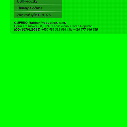
USIT-kroužky
Třmeny a očnice
Závitové tyče DIN 976
GUFERO Rubber Production, s.r.o.
Horní Třešňovec 68, 563 01 Lanškroun, Czech Republic
IČO: 64791190
|
T: +420 469 333 666
|
M: +420 777 666 555