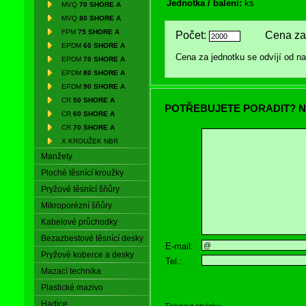
Jednotka / balení:
ks
MVQ
70 SHORE A
MVQ
80 SHORE A
FPM
75 SHORE A
Počet:
Cena za 
EPDM
60 SHORE A
Cena za jednotku se odvíjí od 
EPDM
70 SHORE A
EPDM
80 SHORE A
EPDM
90 SHORE A
CR
50 SHORE A
POTŘEBUJETE PORADIT? N
CR
60 SHORE A
CR
70 SHORE A
X KROUŽEK NBR
Manžety
Ploché těsnící kroužky
Pryžové těsnící šňůry
Mikroporézní šňůry
Kabelové průchodky
Bezazbestové těsnící desky
E-mail:
Pryžové koberce a desky
Tel.:
Mazací technika
Plastické mazivo
Hadice
Tisknout stránku