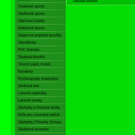
Trubkové spony
Hadicové spony
Stahovací pásky
Kabelové spony
Segerové pojistné kroužky
Silentbloky
PVC Rohože
Závitová těsnění
Těsnící papír, Korek
Karabiny
Rychlospojky (mailonky)
Závěsná oka
Lanové napínáky
Lanové svorky
Závlačky a Pojistné kolíky
Klíče pro rozvodné skříně
Záslepky, Přísavky, Dorazy
Závěsová technika