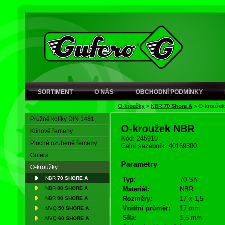
SORTIMENT
O NÁS
OBCHODNÍ PODMÍNKY
O-kroužky
>
NBR
70 Shore A
>
O-krouže
Pružné kolíky DIN 1481
O-kroužek NBR
Klínové řemeny
Kód: 245910
Ploché ozubené řemeny
Celní sazebník: 40169300
Gufera
Parametry
O-kroužky
NBR
70 SHORE A
Typ:
70 Sh
NBR
80 SHORE A
Materiál:
NBR
Rozměry:
17 x 1,5
NBR
90 SHORE A
Vnitřní průměr:
17 mm
MVQ
50 SHORE A
Síla:
1,5 mm
MVQ
60 SHORE A