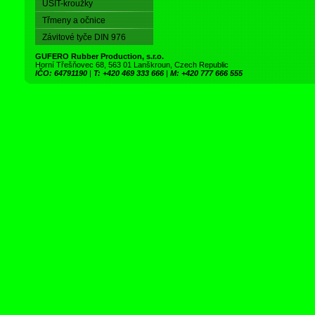
USIT-kroužky
Třmeny a očnice
Závitové tyče DIN 976
GUFERO Rubber Production, s.r.o.
Horní Třešňovec 68, 563 01 Lanškroun, Czech Republic
IČO: 64791190
|
T: +420 469 333 666
|
M: +420 777 666 555