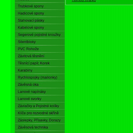
Trubkové spony
Hadicové spony
Stahovací pásky
Kabelové spony
Segerové pojistné kroužky
Silentbloky
PVC Rohože
Závitová těsnění
Těsnící papír, Korek
Karabiny
Rychlospojky (mailonky)
Závěsná oka
Lanové napínáky
Lanové svorky
Závlačky a Pojistné kolíky
Klíče pro rozvodné skříně
Záslepky, Přísavky, Dorazy
Závěsová technika