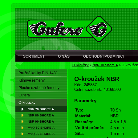
SORTIMENT
O NÁS
OBCHODNÍ PODMÍNKY
O-kroužky
>
NBR
70 Shore A
>
O-krouže
Pružné kolíky DIN 1481
O-kroužek NBR
Klínové řemeny
Kód: 245887
Ploché ozubené řemeny
Celní sazebník: 40169300
Gufera
Parametry
O-kroužky
NBR
70 SHORE A
Typ:
70 Sh
NBR
80 SHORE A
Materiál:
NBR
Rozměry:
4,5 x 1,5
NBR
90 SHORE A
Vnitřní průměr:
4,5 mm
MVQ
50 SHORE A
Síla:
1,5 mm
MVQ
60 SHORE A