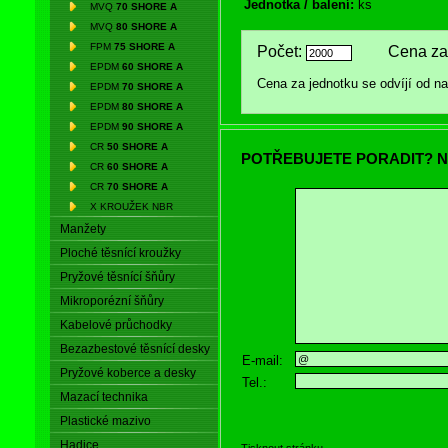
Jednotka / balení:
ks
MVQ
70 SHORE A
MVQ
80 SHORE A
FPM
75 SHORE A
Počet:
Cena za 
EPDM
60 SHORE A
Cena za jednotku se odvíjí od 
EPDM
70 SHORE A
EPDM
80 SHORE A
EPDM
90 SHORE A
CR
50 SHORE A
POTŘEBUJETE PORADIT? N
CR
60 SHORE A
CR
70 SHORE A
X KROUŽEK NBR
Manžety
Ploché těsnící kroužky
Pryžové těsnící šňůry
Mikroporézní šňůry
Kabelové průchodky
Bezazbestové těsnící desky
E-mail:
Pryžové koberce a desky
Tel.:
Mazací technika
Plastické mazivo
Hadice
Tisknout stránku