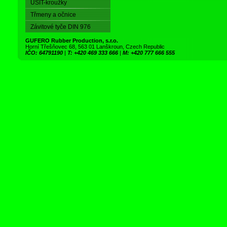
USIT-kroužky
Třmeny a očnice
Závitové tyče DIN 976
GUFERO Rubber Production, s.r.o.
Horní Třešňovec 68, 563 01 Lanškroun, Czech Republic
IČO: 64791190
|
T: +420 469 333 666
|
M: +420 777 666 555