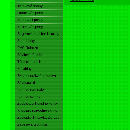
Trubkové spony
Hadicové spony
Stahovací pásky
Kabelové spony
Segerové pojistné kroužky
Silentbloky
PVC Rohože
Závitová těsnění
Těsnící papír, Korek
Karabiny
Rychlospojky (mailonky)
Závěsná oka
Lanové napínáky
Lanové svorky
Závlačky a Pojistné kolíky
Klíče pro rozvodné skříně
Záslepky, Přísavky, Dorazy
Závěsová technika