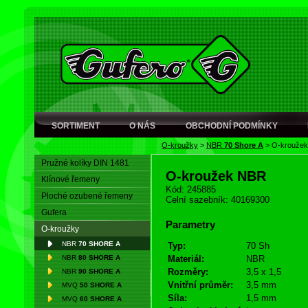
SORTIMENT
O NÁS
OBCHODNÍ PODMÍNKY
O-kroužky
>
NBR
70 Shore A
>
O-krouže
Pružné kolíky DIN 1481
O-kroužek NBR
Klínové řemeny
Kód: 245885
Ploché ozubené řemeny
Celní sazebník: 40169300
Gufera
Parametry
O-kroužky
NBR
70 SHORE A
Typ:
70 Sh
NBR
80 SHORE A
Materiál:
NBR
Rozměry:
3,5 x 1,5
NBR
90 SHORE A
Vnitřní průměr:
3,5 mm
MVQ
50 SHORE A
Síla:
1,5 mm
MVQ
60 SHORE A