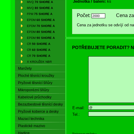
Jednotka / balení:
ks
MVQ
70 SHORE A
MVQ
80 SHORE A
FPM
75 SHORE A
Počet:
Cena za 
EPDM
60 SHORE A
Cena za jednotku se odvíjí od 
EPDM
70 SHORE A
EPDM
80 SHORE A
EPDM
90 SHORE A
CR
50 SHORE A
POTŘEBUJETE PORADIT? N
CR
60 SHORE A
CR
70 SHORE A
X KROUŽEK NBR
Manžety
Ploché těsnící kroužky
Pryžové těsnící šňůry
Mikroporézní šňůry
Kabelové průchodky
Bezazbestové těsnící desky
E-mail:
Pryžové koberce a desky
Tel.:
Mazací technika
Plastické mazivo
Hadice
Tisknout stránku