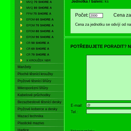
Jednotka / balení:
ks
MVQ
70 SHORE A
MVQ
80 SHORE A
FPM
75 SHORE A
Počet:
Cena za 
EPDM
60 SHORE A
Cena za jednotku se odvíjí od 
EPDM
70 SHORE A
EPDM
80 SHORE A
EPDM
90 SHORE A
CR
50 SHORE A
POTŘEBUJETE PORADIT? N
CR
60 SHORE A
CR
70 SHORE A
X KROUŽEK NBR
Manžety
Ploché těsnící kroužky
Pryžové těsnící šňůry
Mikroporézní šňůry
Kabelové průchodky
Bezazbestové těsnící desky
E-mail:
Pryžové koberce a desky
Tel.:
Mazací technika
Plastické mazivo
Hadice
Tisknout stránku