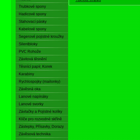
Trubkové spony
Hadicové spony
Stahovací pásky
Kabelové spony
Segerové pojistné kroužky
Silentbloky
PVC Rohože
Závitová těsnění
Těsnící papír, Korek
Karabiny
Rychlospojky (mailonky)
Závěsná oka
Lanové napínáky
Lanové svorky
Závlačky a Pojistné kolíky
Klíče pro rozvodné skříně
Záslepky, Přísavky, Dorazy
Závěsová technika