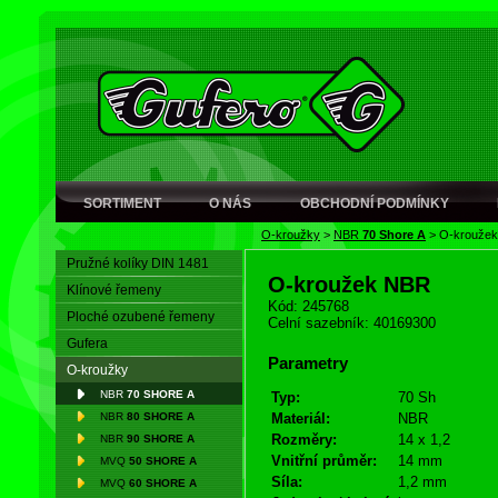
SORTIMENT
O NÁS
OBCHODNÍ PODMÍNKY
O-kroužky
>
NBR
70 Shore A
>
O-krouže
Pružné kolíky DIN 1481
O-kroužek NBR
Klínové řemeny
Kód: 245768
Ploché ozubené řemeny
Celní sazebník: 40169300
Gufera
Parametry
O-kroužky
NBR
70 SHORE A
Typ:
70 Sh
NBR
80 SHORE A
Materiál:
NBR
Rozměry:
14 x 1,2
NBR
90 SHORE A
Vnitřní průměr:
14 mm
MVQ
50 SHORE A
Síla:
1,2 mm
MVQ
60 SHORE A