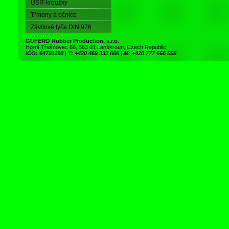
USIT-kroužky
Třmeny a očnice
Závitové tyče DIN 976
GUFERO Rubber Production, s.r.o.
Horní Třešňovec 68, 563 01 Lanškroun, Czech Republic
IČO: 64791190
|
T: +420 469 333 666
|
M: +420 777 666 555