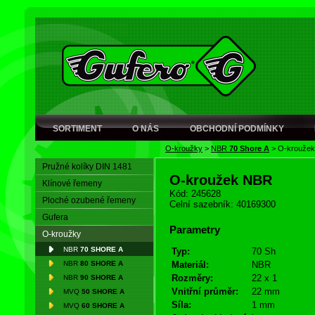
SORTIMENT
O NÁS
OBCHODNÍ PODMÍNKY
O-kroužky
>
NBR
70 Shore A
>
O-krouže
Pružné kolíky DIN 1481
O-kroužek NBR
Klínové řemeny
Kód: 245628
Ploché ozubené řemeny
Celní sazebník: 40169300
Gufera
Parametry
O-kroužky
NBR
70 SHORE A
Typ:
70 Sh
NBR
80 SHORE A
Materiál:
NBR
Rozměry:
22 x 1
NBR
90 SHORE A
Vnitřní průměr:
22 mm
MVQ
50 SHORE A
Síla:
1 mm
MVQ
60 SHORE A