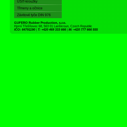
USIT-kroužky
Třmeny a očnice
Závitové tyče DIN 976
GUFERO Rubber Production, s.r.o.
Horní Třešňovec 68, 563 01 Lanškroun, Czech Republic
IČO: 64791190
|
T: +420 469 333 666
|
M: +420 777 666 555