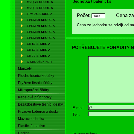
Jednotka / balení:
ks
MVQ
70 SHORE A
MVQ
80 SHORE A
FPM
75 SHORE A
Počet:
Cena za 
EPDM
60 SHORE A
Cena za jednotku se odvíjí od 
EPDM
70 SHORE A
EPDM
80 SHORE A
EPDM
90 SHORE A
CR
50 SHORE A
POTŘEBUJETE PORADIT? N
CR
60 SHORE A
CR
70 SHORE A
X KROUŽEK NBR
Manžety
Ploché těsnící kroužky
Pryžové těsnící šňůry
Mikroporézní šňůry
Kabelové průchodky
Bezazbestové těsnící desky
E-mail:
Pryžové koberce a desky
Tel.:
Mazací technika
Plastické mazivo
Hadice
Tisknout stránku