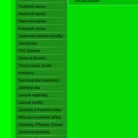
Trubkové spony
Hadicové spony
Stahovací pásky
Kabelové spony
Segerové pojistné kroužky
Silentbloky
PVC Rohože
Závitová těsnění
Těsnící papír, Korek
Karabiny
Rychlospojky (mailonky)
Závěsná oka
Lanové napínáky
Lanové svorky
Závlačky a Pojistné kolíky
Klíče pro rozvodné skříně
Záslepky, Přísavky, Dorazy
Závěsová technika