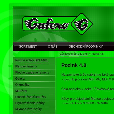
SORTIMENT
O NÁS
OBCHODNÍ PODMÍNKY
Závitové tyče DIN 976
>
Pozink 4.8
Pružné kolíky DIN 1481
Pozink 4.8
Klínové řemeny
Ploché ozubené řemeny
Na závitové tyče nabízíme také sp
Gufera
- pozink pro závit M5, M6, M8, M
O-kroužky
Celá nabídka v sekci "Závěsová tec
Manžety
Ploché těsnící kroužky
Kódy pro objednání Matice spojova
Pryžové těsnící šňůry
- pozink kódy 374680 - 374689
Mikroporézní šňůry