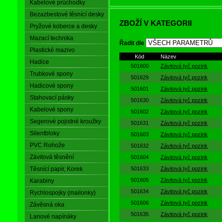
Kabelové průchodky
Bezazbestové těsnící desky
ZBOŽÍ V KATEGORII
Pryžové koberce a desky
Mazací technika
Řadit dle
Plastické mazivo
Kód
Název
Hadice
501600
Závitová tyč pozink
Trubkové spony
501629
Závitová tyč pozink
Hadicové spony
501601
Závitová tyč pozink
Stahovací pásky
501630
Závitová tyč pozink
Kabelové spony
501602
Závitová tyč pozink
Segerové pojistné kroužky
501631
Závitová tyč pozink
Silentbloky
501603
Závitová tyč pozink
PVC Rohože
501632
Závitová tyč pozink
Závitová těsnění
501604
Závitová tyč pozink
Těsnící papír, Korek
501633
Závitová tyč pozink
501605
Závitová tyč pozink
Karabiny
501634
Závitová tyč pozink
Rychlospojky (mailonky)
501606
Závitová tyč pozink
Závěsná oka
501635
Závitová tyč pozink
Lanové napínáky