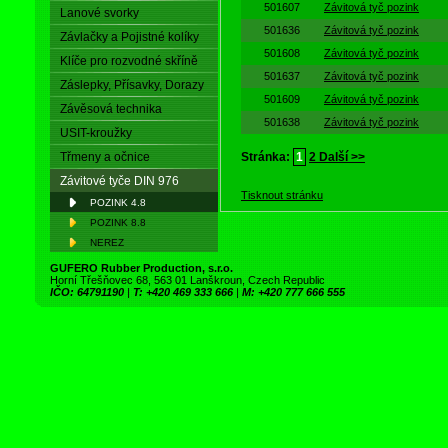
501607
Závitová tyč pozink
Lanové svorky
501636
Závitová tyč pozink
Závlačky a Pojistné kolíky
501608
Závitová tyč pozink
Klíče pro rozvodné skříně
501637
Závitová tyč pozink
Záslepky, Přísavky, Dorazy
501609
Závitová tyč pozink
Závěsová technika
501638
Závitová tyč pozink
USIT-kroužky
Třmeny a očnice
Stránka:
1
2
Další >>
Závitové tyče DIN 976
Tisknout stránku
POZINK 4.8
POZINK 8.8
NEREZ
GUFERO Rubber Production, s.r.o.
Horní Třešňovec 68, 563 01 Lanškroun, Czech Republic
IČO: 64791190
|
T: +420 469 333 666
|
M: +420 777 666 555