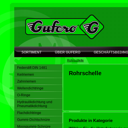
SORTIMENT
ÜBER GUFERO
GESCHÄFTSBEDIN
Rohrschelle
Federstift DIN 1481
Rohrschelle
Keilriemen
Zahnriemen
Wellendichtringe
O-Ringe
Hydraulikdichtung und
Pneumatikdichtung
Flachdichtringe
Gummi-Dichtschnüre
Produkte in Kategorie
Moosgummi-Schnüre