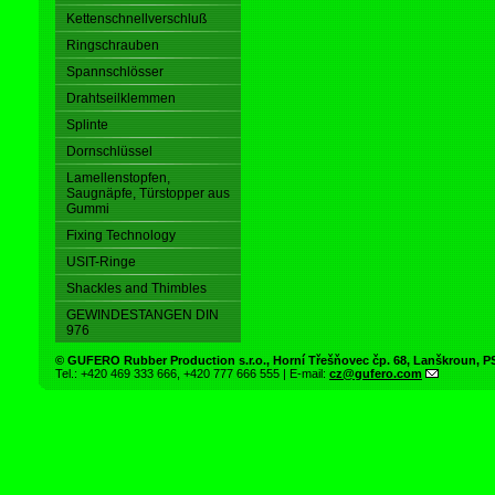
Kettenschnellverschluß
Ringschrauben
Spannschlösser
Drahtseilklemmen
Splinte
Dornschlüssel
Lamellenstopfen,
Saugnäpfe, Türstopper aus
Gummi
Fixing Technology
USIT-Ringe
Shackles and Thimbles
GEWINDESTANGEN DIN
976
© GUFERO Rubber Production s.r.o., Horní Třešňovec čp. 68, Lanškroun,
Tel.: +420 469 333 666, +420 777 666 555 | E-mail:
cz@gufero.com