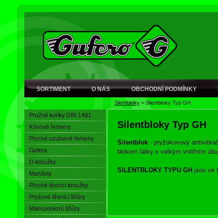
SORTIMENT
O NÁS
OBCHODNÍ PODMÍNKY
Silentbloky
>
Silentbloky Typ GH
Pružné kolíky DIN 1481
Silentbloky Typ GH
Klínové řemeny
Ploché ozubené řemeny
Silentblok
- pryžokovový antivibrač
Gufera
blokem látky s velkým vnitřním útl
O-kroužky
SILENTBLOKY TYPU GH
jsou ve t
Manžety
Ploché těsnící kroužky
Pryžové těsnící šňůry
Mikroporézní šňůry