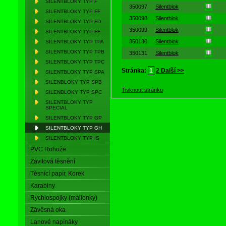
SILENTBLOKY TYP F
350097
Silentblok
SILENTBLOKY TYP FF
350098
Silentblok
SILENTBLOKY TYP FD
350099
Silentblok
SILENTBLOKY TYP FE
350130
Silentblok
SILENTBLOKY TYP TPA
SILENTBLOKY TYP TPB
350131
Silentblok
SILENTBLOKY TYP TPC
Stránka:
1
2
Další >>
SILENTBLOKY TYP SPA
SILENBLOKY TYP SPB
Tisknout stránku
SILENBLOKY TYP SPC
SILENTBLOKY TYP
SPECIAL
SILENTBLOKY TYP GP
SILENTBLOKY TYP GH
SILENTBLOKY TYP IS
PVC Rohože
Závitová těsnění
Těsnící papír, Korek
Karabiny
Rychlospojky (mailonky)
Závěsná oka
Lanové napínáky