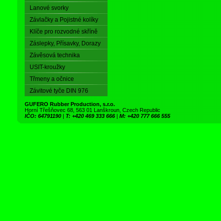
Lanové svorky
Závlačky a Pojistné kolíky
Klíče pro rozvodné skříně
Záslepky, Přísavky, Dorazy
Závěsová technika
USIT-kroužky
Třmeny a očnice
Závitové tyče DIN 976
GUFERO Rubber Production, s.r.o.
Horní Třešňovec 68, 563 01 Lanškroun, Czech Republic
IČO: 64791190
|
T: +420 469 333 666
|
M: +420 777 666 555