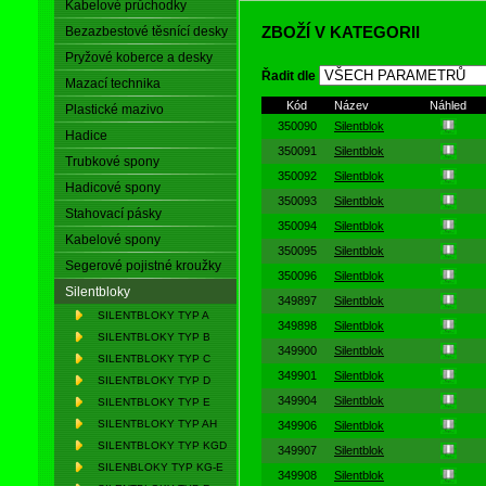
Kabelové průchodky
ZBOŽÍ V KATEGORII
Bezazbestové těsnící desky
Pryžové koberce a desky
Řadit dle
Mazací technika
Kód
Název
Náhled
Plastické mazivo
350090
Silentblok
Hadice
350091
Silentblok
Trubkové spony
350092
Silentblok
Hadicové spony
350093
Silentblok
Stahovací pásky
350094
Silentblok
Kabelové spony
350095
Silentblok
Segerové pojistné kroužky
350096
Silentblok
Silentbloky
349897
Silentblok
SILENTBLOKY TYP A
349898
Silentblok
SILENTBLOKY TYP B
349900
Silentblok
SILENTBLOKY TYP C
349901
Silentblok
SILENTBLOKY TYP D
349904
Silentblok
SILENTBLOKY TYP E
SILENTBLOKY TYP AH
349906
Silentblok
SILENTBLOKY TYP KGD
349907
Silentblok
SILENBLOKY TYP KG-E
349908
Silentblok