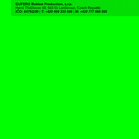
GUFERO Rubber Production, s.r.o.
Horní Třešňovec 68, 563 01 Lanškroun, Czech Republic
IČO: 64791190
|
T: +420 469 333 666
|
M: +420 777 666 555