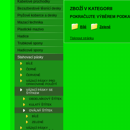
Kabelové průchodky
ZBOŽÍ V KATEGORII
Bezazbestové těsnící desky
Pryžové koberce a desky
POKRAČUJTE VÝBĚREM PODKA
Mazací technika
Bílé
Zelené
Plastické mazivo
Hadice
Tisknout stránku
Trubkové spony
Hadicové spony
Stahovací pásky
BÍLÉ
ČERNÉ
ČERVENÉ
VÁZACÍ PÁSKY PRO
OPAKOVANÉ POUŽITÍ
VÁZACÍ PÁSKY SE
ŠTÍTKEM
OBDELNÍKOVÝ ŠTÍTEK
KULATÝ ŠTÍTEK
OVÁLNÝ ŠTÍTEK
BÍLÉ
ZELENÉ
VÁZACÍ PÁSKY