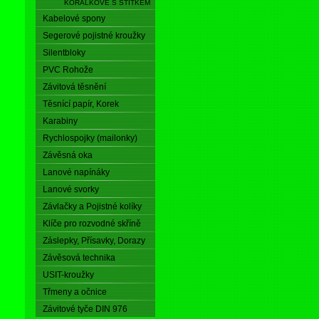
KORÁLKOVÉ S ŠTÍTKEM
Kabelové spony
Segerové pojistné kroužky
Silentbloky
PVC Rohože
Závitová těsnění
Těsnící papír, Korek
Karabiny
Rychlospojky (mailonky)
Závěsná oka
Lanové napínáky
Lanové svorky
Závlačky a Pojistné kolíky
Klíče pro rozvodné skříně
Záslepky, Přísavky, Dorazy
Závěsová technika
USIT-kroužky
Třmeny a očnice
Závitové tyče DIN 976