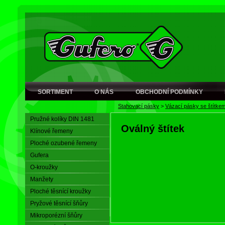
SORTIMENT
O NÁS
OBCHODNÍ PODMÍNKY
Stahovací pásky
>
Vázací pásky se štítke
Pružné kolíky DIN 1481
Oválný štítek
Klínové řemeny
Ploché ozubené řemeny
Gufera
O-kroužky
Manžety
Ploché těsnící kroužky
Pryžové těsnící šňůry
Mikroporézní šňůry