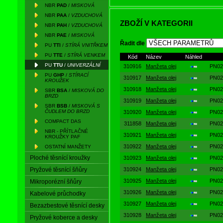
NBR
PAD
/
MISKOVÁ
NBR
PAA
/
VZDUCHOVÁ
Označení
Nor
ZBOŽÍ V KATEGORII
NBR
PAH
/
VZDUCHOVÁ
NBR
PAE
/
MISKOVÁ
PN 
Řadit dle
PAB
PU
TTI
/
STÍRÁ VNITŘKEM
olejová
9260
PU
TTE
/
STÍRÁ VENKEM
Kód
Název
Náhled
PU
TTU
/
UNIVERZÁLNÍ
PAI
(U2
olejová
310916
Manžeta olej
PN02
PU
GHP
/
STÍRACÍ
310917
Manžeta olej
PN02
KROUŽEK
PAJ
(U2
olejová
310918
Manžeta olej
PN02
SBR
BSA
/
MISKOVÁ DO
BRZD
310919
Manžeta olej
PN02
PN 
SBR
BSB
/
MISKOVÁ S
PAG
olejová ypsilonka
ČUDLEM DO BRZD
310920
Manžeta olej
PN02
9265
COMPACT DAS
311858
Manžeta olej
PN02
PN 
PAD
misková
NBR - PŘÍTLAČNÉ
9270
310921
Manžeta olej
PN02
KROUŽKY PAF
PN 
310922
Manžeta olej
PN02
OSTATNÍ MANŽETY
PAA
vzduchová
926
Ploché těsnící kroužky
310923
Manžeta olej
PN02
PN 
Pryžové těsnící šňůry
310924
Manžeta olej
PN02
PAH
vzduchová
9269
310925
Manžeta olej
PN02
Mikroporézní šňůry
PN 
PAE
misková
310926
Manžeta olej
PN02
Kabelové průchodky
927
310927
Manžeta olej
PN02
Bezazbestové těsnící desky
PN 
TTU
univerzální
310928
Manžeta olej
PN02
Pryžové koberce a desky
9269