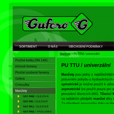
SORTIMENT
O NÁS
OBCHODNÍ PODMÍNKY
Manžety
>
PU
TTU
/
univerzální
Pružné kolíky DIN 1481
PU
TTU
/
univerzální
Klínové řemeny
Ploché ozubené řemeny
Manžety
jsou jedny z nejdůležitějš
Gufera
posuvném pohybu u hydraulických 
symetrické
je možno použít k utěsn
O-kroužky
asymetrické
lze použít pouze pro u
Manžety
provedení těsnících břitů.
Těsnicí 
NBR
PAB
/
OLEJOVÁ
na radiálním předpětí
manžet
díky s
NBR
PAI
/
OLEJOVÁ
Za působení provozního tlaku je t
NBR
PAJ
/
OLEJOVÁ
těsnicí břity
manžet
.
NBR
PAG
/
YPSILONKA