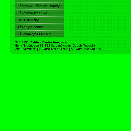
Záslepky, Přísavky, Dorazy
Závěsová technika
USIT-kroužky
Třmeny a očnice
Závitové tyče DIN 976
GUFERO Rubber Production, s.r.o.
Horní Třešňovec 68, 563 01 Lanškroun, Czech Republic
IČO: 64791190
|
T: +420 469 333 666
|
M: +420 777 666 555