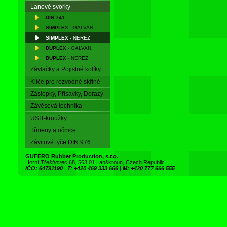
Lanové svorky
DIN 741
SIMPLEX
- GALVAN.
SIMPLEX
- NEREZ
DUPLEX
- GALVAN.
DUPLEX
- NEREZ
Závlačky a Pojistné kolíky
Klíče pro rozvodné skříně
Záslepky, Přísavky, Dorazy
Závěsová technika
USIT-kroužky
Třmeny a očnice
Závitové tyče DIN 976
GUFERO Rubber Production, s.r.o.
Horní Třešňovec 68, 563 01 Lanškroun, Czech Republic
IČO: 64791190
|
T: +420 469 333 666
|
M: +420 777 666 555