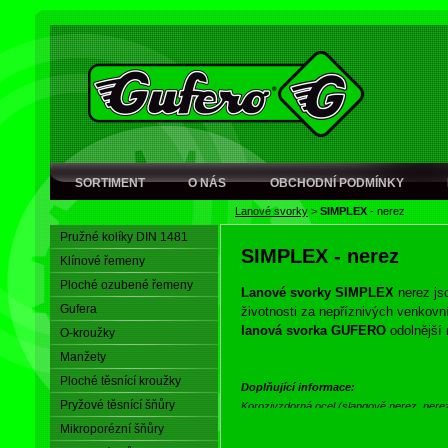
SORTIMENT
O NÁS
OBCHODNÍ PODMÍNKY
Lanové svorky
>
SIMPLEX
- nerez
Pružné kolíky DIN 1481
SIMPLEX
- nerez
Klínové řemeny
Ploché ozubené řemeny
Lanové svorky SIMPLEX
nerez js
Gufera
životnosti za nepříznivých venkov
lanová svorka GUFERO
odolnější
O-kroužky
Manžety
Ploché těsnící kroužky
Doplňující informace:
Pryžové těsnící šňůry
Korozivzdorná ocel (slangově nerez, nerez
zvýšenou odolností vůči chemické i elektr
Mikroporézní šňůry
schopnosti tzv. pasivace povrchu železa. I