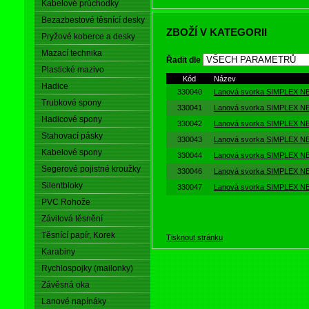
Kabelové průchodky
dosažena v mn
oha prostředích, lze se se
Bezazbestové těsnící desky
lokálních druhů koroze které nejsou na z
ZBOŽÍ V KATEGORII
Pryžové koberce a desky
Mazací technika
Řadit dle
Plastické mazivo
Kód
Název
Hadice
330040
Lanová svorka SIMPLEX N
Trubkové spony
330041
Lanová svorka SIMPLEX N
Hadicové spony
330042
Lanová svorka SIMPLEX N
Stahovací pásky
330043
Lanová svorka SIMPLEX N
Kabelové spony
330044
Lanová svorka SIMPLEX N
Segerové pojistné kroužky
330046
Lanová svorka SIMPLEX N
Silentbloky
330047
Lanová svorka SIMPLEX N
PVC Rohože
Závitová těsnění
Těsnící papír, Korek
Tisknout stránku
Karabiny
Rychlospojky (mailonky)
Závěsná oka
Lanové napínáky