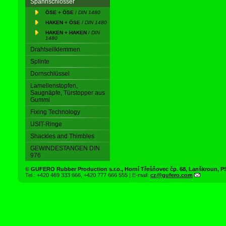
Spannschlösser
ÖSE + ÖSE
/
DIN 1480
HAKEN + ÖSE
/
DIN 1480
HAKEN + HAKEN
/
DIN
1480
Drahtseilklemmen
Splinte
Dornschlüssel
Lamellenstopfen,
Saugnäpfe, Türstopper aus
Gummi
Fixing Technology
USIT-Ringe
Shackles and Thimbles
GEWINDESTANGEN DIN
976
© GUFERO Rubber Production s.r.o., Horní Třešňovec čp. 68, Lanškroun,
Tel.: +420 469 333 666, +420 777 666 555 | E-mail:
cz@gufero.com