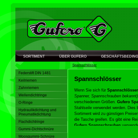
SORTIMENT
ÜBER GUFERO
GESCHÄFTSBEDIN
Spannschlösser
Federstift DIN 1481
Spannschlösser
Keilriemen
Zahnriemen
Wenn Sie sich für
Spannschlösser
Wellendichtringe
Spanner, Spannschrauben bekannt)
verschiedenen Größen.
Gufero Sp
O-Ringe
Stahlseile verwendet werden. Dies 
Hydraulikdichtung und
Sortiment wird zu günstigen Preisen
Pneumatikdichtung
die Tasche greifen. Es gibt eine R
Flachdichtringe
Gufero Spannschrauben
verwende
Gummi-Dichtschnüre
Haken, Haken-HOOK, EYE-EYE S
Moosgummi-Schnüre
Spannschloss zu kaufen.
Weitere 