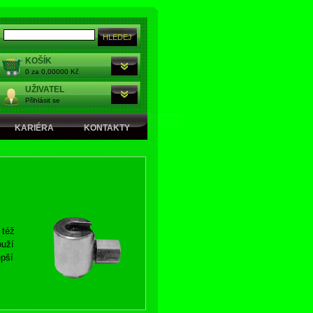
KOŠÍK
0 za 0,00000 Kč
UŽIVATEL
Přihlásit se
KARIÉRA
KONTAKTY
 též
ouží
epší