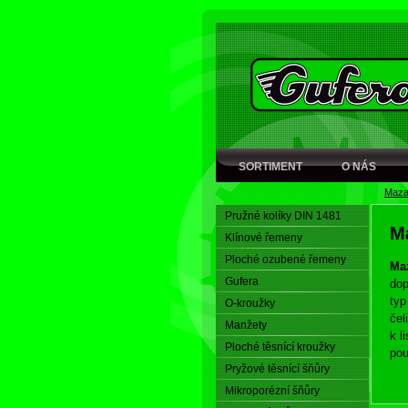
SORTIMENT
O NÁS
Maza
Pružné kolíky DIN 1481
M
Klínové řemeny
Ploché ozubené řemeny
Ma
Gufera
dop
ty
O-kroužky
čel
Manžety
k l
Ploché těsnící kroužky
pou
Pryžové těsnící šňůry
Mikroporézní šňůry