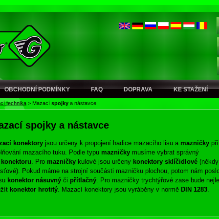
OBCHODNÍ PODMÍNKY
FAQ
DOPRAVA
KE STAŽENÍ
cí technika
>
Mazací
spojky
a nástavce
azací
spojky
a nástavce
zací konektory
jsou určeny k propojení hadice mazacího lisu a
mazničky
při
lňování mazacího tuku. Podle typu
mazničky
musíme vybrat správný
p
konektoru
. Pro
mazničky
kulové jsou určeny
konektory sklíčidlové
(někdy
isťové). Pokud máme na strojní součásti mazničku plochou, potom nám posl
isu
konektor násuvný
či
přítlačný
. Pro mazničky
trychtýřové zase bude nejl
žít
konektor hrotitý
. Mazací konektory jsou vyráběny v normě
DIN 1283
.