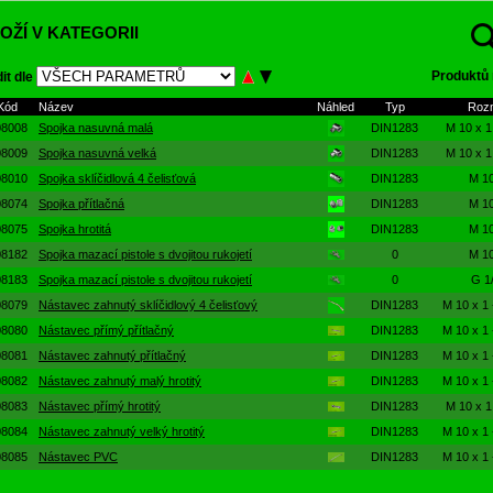
OŽÍ V KATEGORII
Produktů 
it dle
Kód
Název
Náhled
Typ
Roz
08008
Spojka nasuvná malá
DIN1283
M 10 x 1
08009
Spojka nasuvná velká
DIN1283
M 10 x 1
08010
Spojka sklíčidlová 4 čelisťová
DIN1283
M 10
08074
Spojka přítlačná
DIN1283
M 10
08075
Spojka hrotitá
DIN1283
M 10
08182
Spojka mazací pistole s dvojitou rukojetí
0
M 10
08183
Spojka mazací pistole s dvojitou rukojetí
0
G 1/
08079
Nástavec zahnutý sklíčidlový 4 čelisťový
DIN1283
M 10 x 1
08080
Nástavec přímý přítlačný
DIN1283
M 10 x 1
08081
Nástavec zahnutý přítlačný
DIN1283
M 10 x 1
08082
Nástavec zahnutý malý hrotitý
DIN1283
M 10 x 1
08083
Nástavec přímý hrotitý
DIN1283
M 10 x 1
08084
Nástavec zahnutý velký hrotitý
DIN1283
M 10 x 1
08085
Nástavec PVC
DIN1283
M 10 x 1