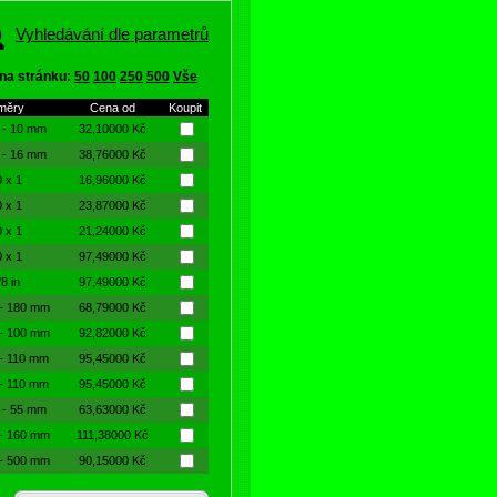
Vyhledávání dle parametrů
na stránku:
50
100
250
500
Vše
měry
Cena od
Koupit
 - 10 mm
32,10000 Kč
 - 16 mm
38,76000 Kč
 x 1
16,96000 Kč
 x 1
23,87000 Kč
 x 1
21,24000 Kč
 x 1
97,49000 Kč
8 in
97,49000 Kč
 - 180 mm
68,79000 Kč
 - 100 mm
92,82000 Kč
 - 110 mm
95,45000 Kč
 - 110 mm
95,45000 Kč
 - 55 mm
63,63000 Kč
 - 160 mm
111,38000 Kč
 - 500 mm
90,15000 Kč