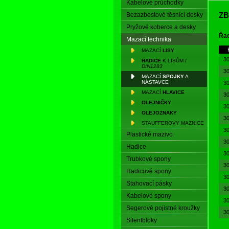
Kabelové průchodky
ZB
Bezazbestové těsnící desky
Pryžové koberce a desky
Řad
Mazací technika
MAZACÍ
LISY
3
HADICE
K LISŮM /
DIN1283
3
MAZACÍ
SPOJKY
A
NÁSTAVCE
3
MAZACÍ
HLAVICE
3
OLEJNIČKY
3
OLEJOZNAKY
3
STAUFFEROVY MAZNICE
3
Plastické mazivo
3
Hadice
3
Trubkové spony
3
Hadicové spony
3
Stahovací pásky
3
Kabelové spony
3
Segerové pojistné kroužky
3
Silentbloky