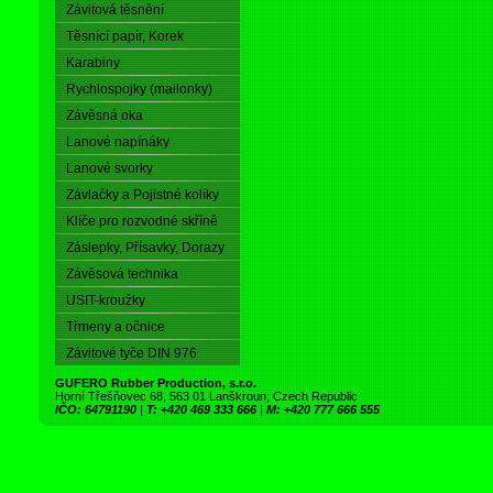
Závitová těsnění
Těsnící papír, Korek
Karabiny
Rychlospojky (mailonky)
Závěsná oka
Lanové napínáky
Lanové svorky
Závlačky a Pojistné kolíky
Klíče pro rozvodné skříně
Záslepky, Přísavky, Dorazy
Závěsová technika
USIT-kroužky
Třmeny a očnice
Závitové tyče DIN 976
GUFERO Rubber Production, s.r.o.
Horní Třešňovec 68, 563 01 Lanškroun, Czech Republic
IČO: 64791190
|
T: +420 469 333 666
|
M: +420 777 666 555