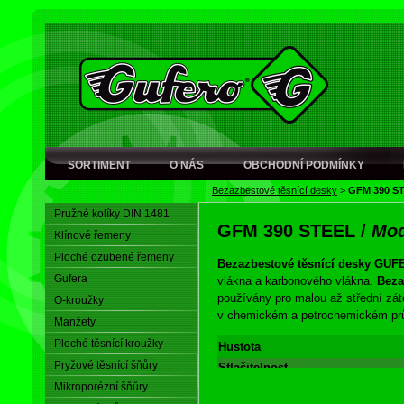
SORTIMENT
O NÁS
OBCHODNÍ PODMÍNKY
Bezazbestové těsnící desky
>
GFM 390 S
Pružné kolíky DIN 1481
GFM 390 STEEL
/
Mod
Klínové řemeny
Ploché ozubené řemeny
Bezazbestové těsnící desky GU
Gufera
vlákna a karbonového vlákna.
Beza
používány pro malou až střední zát
O-kroužky
v chemickém a petrochemickém pr
Manžety
Ploché těsnící kroužky
Hustota
Pryžové těsnící šňůry
Stlačitelnost
Maximální teplota
Mikroporézní šňůry