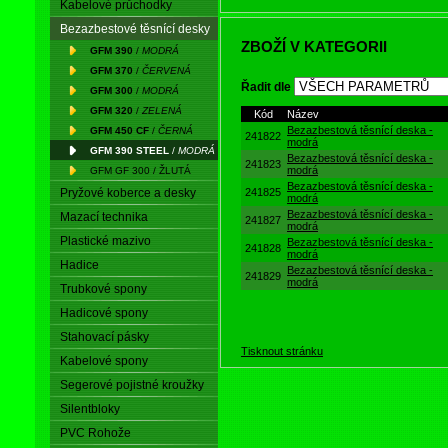
Maximální trvalá teplota
Kabelové průchodky
Maximální provozní tlak
Bezazbestové těsnící desky
ZBOŽÍ V KATEGORII
GFM 390
/
MODRÁ
GFM 370
/
ČERVENÁ
Řadit dle
GFM 300
/
MODRÁ
GFM 320
/
ZELENÁ
Kód
Název
Bezazbestová těsnící deska -
GFM 450 CF
/
ČERNÁ
241822
modrá
GFM 390 STEEL
/
MODRÁ
Bezazbestová těsnící deska -
241823
modrá
GFM GF 300 / ŽLUTÁ
Bezazbestová těsnící deska -
Pryžové koberce a desky
241825
modrá
Bezazbestová těsnící deska -
Mazací technika
241827
modrá
Plastické mazivo
Bezazbestová těsnící deska -
241828
modrá
Hadice
Bezazbestová těsnící deska -
241829
modrá
Trubkové spony
Hadicové spony
Stahovací pásky
Tisknout stránku
Kabelové spony
Segerové pojistné kroužky
Silentbloky
PVC Rohože