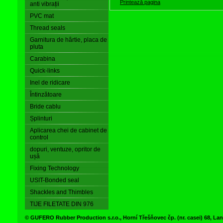
Printează pagina
anti vibrații
PVC mat
Thread seals
Garnitura de hârtie, placa de
pluta
Carabina
Quick-links
Inel de ridicare
Întinzătoare
Bride cablu
Șplinturi
Aplicarea chei de cabinet de
control
dopuri, ventuze, opritor de
ușă
Fixing Technology
USIT-Bonded seal
Shackles and Thimbles
TIJE FILETATE DIN 976
© GUFERO Rubber Production s.r.o., Horní Třešňovec čp. (nr. casei) 68, 