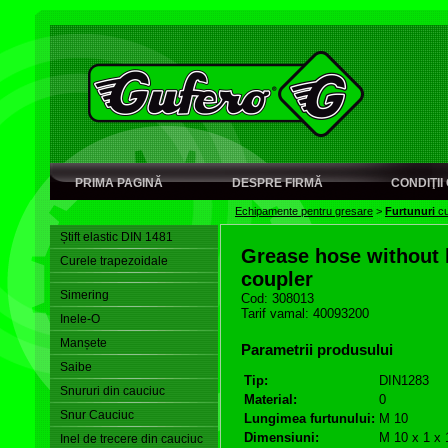
PRIMA PAGINĂ
DESPRE FIRMĂ
CONDIŢI
Echipamente pentru gresare
>
Furtunuri
cu
Știft elastic DIN 1481
Grease hose without 
Curele trapezoidale
coupler
Simering
Cod: 308013
Tarif vamal: 40093200
Inele-O
Manșete
Parametrii produsului
Saibe
Tip:
DIN1283
Snururi din cauciuc
Material:
0
Snur Cauciuc
Lungimea furtunului:
M 10
Dimensiuni:
M 10 x 1 x
Inel de trecere din cauciuc