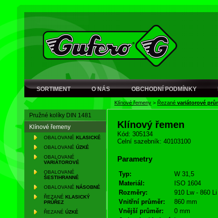
SORTIMENT
O NÁS
OBCHODNÍ PODMÍNKY
Klínové řemeny
>
Řezané
variátorové pr
Pružné kolíky DIN 1481
Klínový řemen
Klínové řemeny
Kód: 305134
OBALOVANÉ
KLASICKÉ
Celní sazebník: 40103100
OBALOVANÉ
ÚZKÉ
OBALOVANÉ
Parametry
VARIÁTOROVÉ
OBALOVANÉ
Typ:
W 31,5
ŠESTIHRANNÉ
Materiál:
ISO 1604
OBALOVANÉ
NÁSOBNÉ
Rozměry:
910 Lw - 860 Li
ŘEZANÉ
KLASICKÝ
Vnitřní průměr:
860 mm
PRŮŘEZ
Vnější průměr:
0 mm
ŘEZANÉ
ÚZKÉ