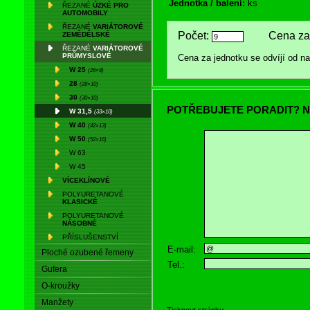
Jednotka / balení:
ks
ŘEZANÉ
ÚZKÉ PRO
AUTOMOBILY
ŘEZANÉ
VARIÁTOROVÉ
Počet:
Cena za 
ZEMĚDĚLSKÉ
ŘEZANÉ
VARIÁTOROVÉ
PRŮMYSLOVÉ
Cena za jednotku se odvíjí od 
W 25
(26×8)
28
(28×10)
30
(30×10)
POTŘEBUJETE PORADIT? N
W 31,5
(33×10)
W 40
(42×13)
W 50
(52×16)
W 63
W 45
VÍCEKLÍNOVÉ
POLYURETANOVÉ
KLASICKÉ
POLYURETANOVÉ
NÁSOBNÉ
PŘÍSLUŠENSTVÍ
E-mail:
Ploché ozubené řemeny
Tel.:
Gufera
O-kroužky
Manžety
Tisknout stránku