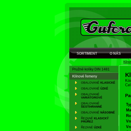
SORTIMENT
O NÁS
Klín
Pružné kolíky DIN 1481
K
Klínové řemeny
Kód
OBALOVANÉ
KLASICKÉ
Cel
OBALOVANÉ
ÚZKÉ
OBALOVANÉ
Pa
VARIÁTOROVÉ
OBALOVANÉ
Ty
ŠESTIHRANNÉ
Ma
OBALOVANÉ
NÁSOBNÉ
Ro
ŘEZANÉ
KLASICKÝ
Vn
PRŮŘEZ
Vn
ŘEZANÉ
ÚZKÉ