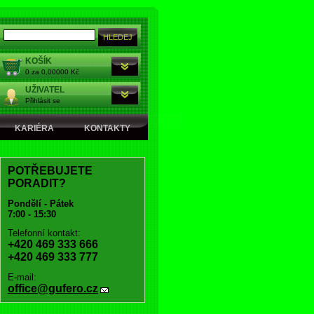
KOŠÍK
0 za 0,00000 Kč
UŽIVATEL
Přihlásit se
KARIÉRA
KONTAKTY
POTŘEBUJETE
PORADIT?
Pondělí - Pátek
7:00 - 15:30
Telefonní kontakt:
+420 469 333 666
+420 469 333 777
E-mail:
office@gufero.cz