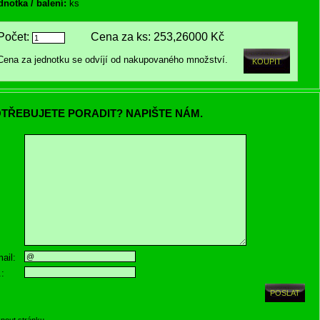
dnotka / balení:
ks
Počet:
Cena za ks:
253,26000 Kč
Cena za jednotku se odvíjí od nakupovaného množství.
TŘEBUJETE PORADIT? NAPIŠTE NÁM.
ail:
.:
knout stránku