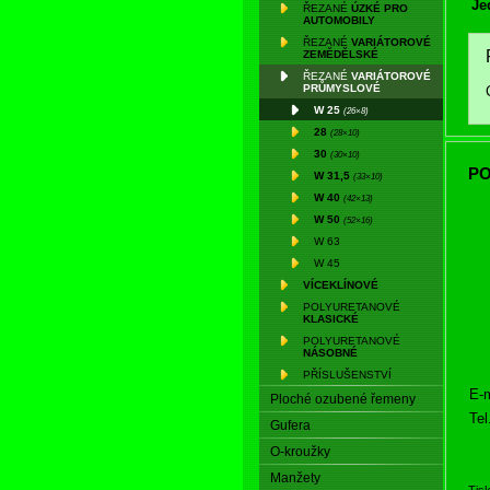
Je
ŘEZANÉ
ÚZKÉ PRO
AUTOMOBILY
ŘEZANÉ
VARIÁTOROVÉ
ZEMĚDĚLSKÉ
ŘEZANÉ
VARIÁTOROVÉ
PRŮMYSLOVÉ
W 25
(26×8)
28
(28×10)
30
(30×10)
PO
W 31,5
(33×10)
W 40
(42×13)
W 50
(52×16)
W 63
W 45
VÍCEKLÍNOVÉ
POLYURETANOVÉ
KLASICKÉ
POLYURETANOVÉ
NÁSOBNÉ
PŘÍSLUŠENSTVÍ
E-m
Ploché ozubené řemeny
Tel
Gufera
O-kroužky
Manžety
Tis