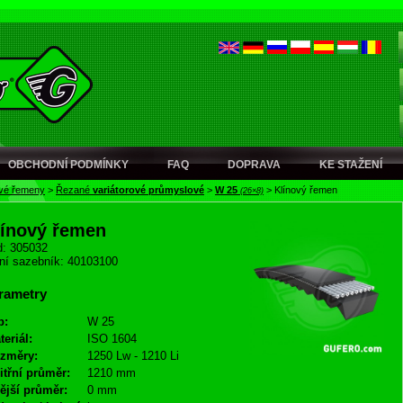
OBCHODNÍ PODMÍNKY
FAQ
DOPRAVA
KE STAŽENÍ
ové řemeny
>
Řezané
variátorové průmyslové
>
W 25
>
Klínový řemen
(26×8)
línový řemen
: 305032
ní sazebník: 40103100
rametry
p:
W 25
teriál:
ISO 1604
změry:
1250 Lw - 1210 Li
itřní průměr:
1210 mm
ější průměr:
0 mm