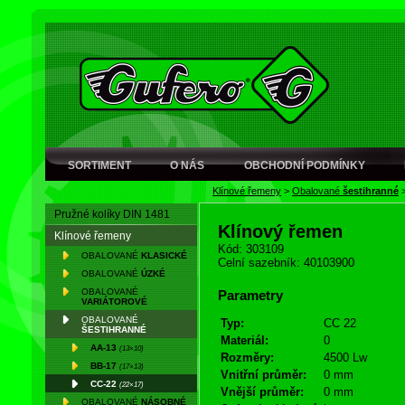
SORTIMENT
O NÁS
OBCHODNÍ PODMÍNKY
Klínové řemeny
>
Obalované
šestihranné
Pružné kolíky DIN 1481
Klínový řemen
Klínové řemeny
Kód: 303109
OBALOVANÉ
KLASICKÉ
Celní sazebník: 40103900
OBALOVANÉ
ÚZKÉ
OBALOVANÉ
Parametry
VARIÁTOROVÉ
OBALOVANÉ
Typ:
CC 22
ŠESTIHRANNÉ
Materiál:
0
AA-13
(13×10)
Rozměry:
4500 Lw
BB-17
(17×13)
Vnitřní průměr:
0 mm
CC-22
(22×17)
Vnější průměr:
0 mm
OBALOVANÉ
NÁSOBNÉ