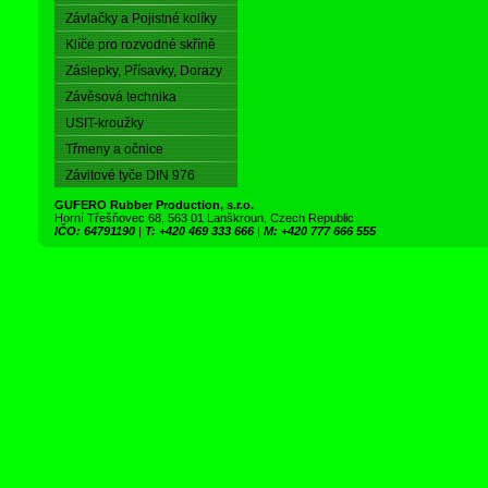
Závlačky a Pojistné kolíky
Klíče pro rozvodné skříně
Záslepky, Přísavky, Dorazy
Závěsová technika
USIT-kroužky
Třmeny a očnice
Závitové tyče DIN 976
GUFERO Rubber Production, s.r.o.
Horní Třešňovec 68, 563 01 Lanškroun, Czech Republic
IČO: 64791190
|
T: +420 469 333 666
|
M: +420 777 666 555