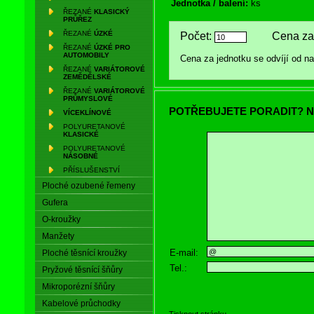
Jednotka / balení:
ks
ŘEZANÉ
KLASICKÝ
PRŮŘEZ
ŘEZANÉ
ÚZKÉ
Počet:
Cena za 
ŘEZANÉ
ÚZKÉ PRO
AUTOMOBILY
Cena za jednotku se odvíjí od 
ŘEZANÉ
VARIÁTOROVÉ
ZEMĚDĚLSKÉ
ŘEZANÉ
VARIÁTOROVÉ
PRŮMYSLOVÉ
POTŘEBUJETE PORADIT? N
VÍCEKLÍNOVÉ
POLYURETANOVÉ
KLASICKÉ
POLYURETANOVÉ
NÁSOBNÉ
PŘÍSLUŠENSTVÍ
Ploché ozubené řemeny
Gufera
O-kroužky
Manžety
E-mail:
Ploché těsnící kroužky
Tel.:
Pryžové těsnící šňůry
Mikroporézní šňůry
Kabelové průchodky
Tisknout stránku