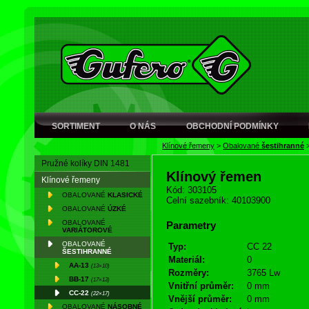
SORTIMENT
O NÁS
OBCHODNÍ PODMÍNKY
Klínové řemeny
>
Obalované
šestihranné
Pružné kolíky DIN 1481
Klínový řemen
Klínové řemeny
Kód: 303105
OBALOVANÉ
KLASICKÉ
Celní sazebník: 40103900
OBALOVANÉ
ÚZKÉ
OBALOVANÉ
Parametry
VARIÁTOROVÉ
OBALOVANÉ
Typ:
CC 22
ŠESTIHRANNÉ
Materiál:
0
AA-13
(13×10)
Rozměry:
3765 Lw
BB-17
(17×13)
Vnitřní průměr:
0 mm
CC-22
(22×17)
Vnější průměr:
0 mm
OBALOVANÉ
NÁSOBNÉ