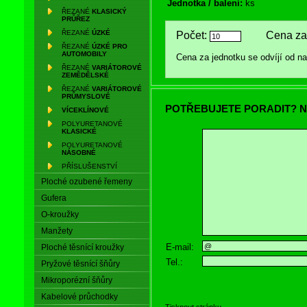
Jednotka / balení:
ks
ŘEZANÉ
KLASICKÝ
PRŮŘEZ
ŘEZANÉ
ÚZKÉ
Počet:
Cena za 
ŘEZANÉ
ÚZKÉ PRO
AUTOMOBILY
Cena za jednotku se odvíjí od 
ŘEZANÉ
VARIÁTOROVÉ
ZEMĚDĚLSKÉ
ŘEZANÉ
VARIÁTOROVÉ
PRŮMYSLOVÉ
POTŘEBUJETE PORADIT? N
VÍCEKLÍNOVÉ
POLYURETANOVÉ
KLASICKÉ
POLYURETANOVÉ
NÁSOBNÉ
PŘÍSLUŠENSTVÍ
Ploché ozubené řemeny
Gufera
O-kroužky
Manžety
E-mail:
Ploché těsnící kroužky
Tel.:
Pryžové těsnící šňůry
Mikroporézní šňůry
Kabelové průchodky
Tisknout stránku