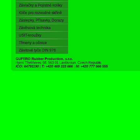
Závlačky a Pojistné kolíky
Klíče pro rozvodné skříně
Záslepky, Přísavky, Dorazy
Závěsová technika
USIT-kroužky
Třmeny a očnice
Závitové tyče DIN 976
GUFERO Rubber Production, s.r.o.
Horní Třešňovec 68, 563 01 Lanškroun, Czech Republic
IČO: 64791190
|
T: +420 469 333 666
|
M: +420 777 666 555