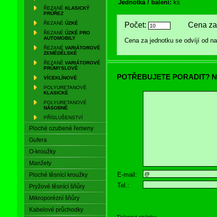
Jednotka / balení:
ks
ŘEZANÉ
KLASICKÝ
PRŮŘEZ
ŘEZANÉ
ÚZKÉ
Počet:
Cena za 
ŘEZANÉ
ÚZKÉ PRO
AUTOMOBILY
Cena za jednotku se odvíjí od 
ŘEZANÉ
VARIÁTOROVÉ
ZEMĚDĚLSKÉ
ŘEZANÉ
VARIÁTOROVÉ
PRŮMYSLOVÉ
POTŘEBUJETE PORADIT? N
VÍCEKLÍNOVÉ
POLYURETANOVÉ
KLASICKÉ
POLYURETANOVÉ
NÁSOBNÉ
PŘÍSLUŠENSTVÍ
Ploché ozubené řemeny
Gufera
O-kroužky
Manžety
E-mail:
Ploché těsnící kroužky
Tel.:
Pryžové těsnící šňůry
Mikroporézní šňůry
Kabelové průchodky
Tisknout stránku