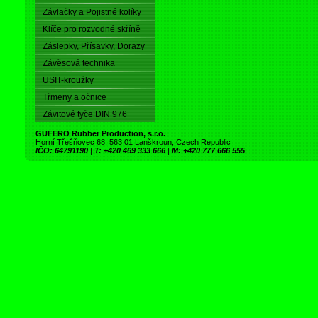
Závlačky a Pojistné kolíky
Klíče pro rozvodné skříně
Záslepky, Přísavky, Dorazy
Závěsová technika
USIT-kroužky
Třmeny a očnice
Závitové tyče DIN 976
GUFERO Rubber Production, s.r.o.
Horní Třešňovec 68, 563 01 Lanškroun, Czech Republic
IČO: 64791190
|
T: +420 469 333 666
|
M: +420 777 666 555