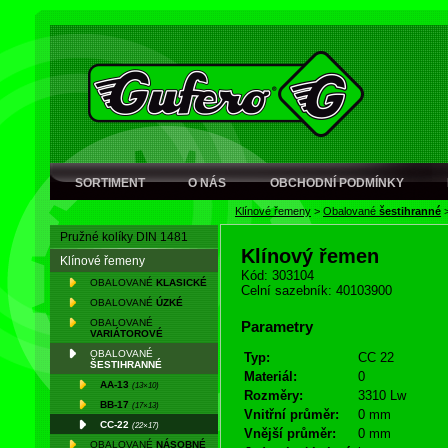
SORTIMENT
O NÁS
OBCHODNÍ PODMÍNKY
Klínové řemeny
>
Obalované
šestihranné
Pružné kolíky DIN 1481
Klínový řemen
Klínové řemeny
Kód: 303104
OBALOVANÉ
KLASICKÉ
Celní sazebník: 40103900
OBALOVANÉ
ÚZKÉ
OBALOVANÉ
Parametry
VARIÁTOROVÉ
OBALOVANÉ
Typ:
CC 22
ŠESTIHRANNÉ
Materiál:
0
AA-13
(13×10)
Rozměry:
3310 Lw
BB-17
(17×13)
Vnitřní průměr:
0 mm
CC-22
(22×17)
Vnější průměr:
0 mm
OBALOVANÉ
NÁSOBNÉ