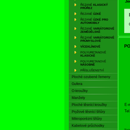
Je
ŘEZANÉ
KLASICKÝ
PRŮŘEZ
ŘEZANÉ
ÚZKÉ
ŘEZANÉ
ÚZKÉ PRO
AUTOMOBILY
ŘEZANÉ
VARIÁTOROVÉ
ZEMĚDĚLSKÉ
ŘEZANÉ
VARIÁTOROVÉ
PRŮMYSLOVÉ
PO
VÍCEKLÍNOVÉ
POLYURETANOVÉ
KLASICKÉ
POLYURETANOVÉ
NÁSOBNÉ
PŘÍSLUŠENSTVÍ
Ploché ozubené řemeny
Gufera
O-kroužky
Manžety
E-m
Ploché těsnící kroužky
Tel
Pryžové těsnící šňůry
Mikroporézní šňůry
Kabelové průchodky
Tis