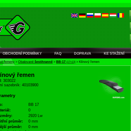
OBCHODNÍ PODMÍNKY
FAQ
DOPRAVA
KE STAŽENÍ
ové řemeny
>
Obalované
šestihranné
>
BB-17
>
Klínový řemen
(17×13)
línový řemen
: 303022
ní sazebník: 40103900
rametry
p:
BB 17
teriál:
0
změry:
2920 Lw
itřní průměr:
0 mm
ější průměr:
0 mm