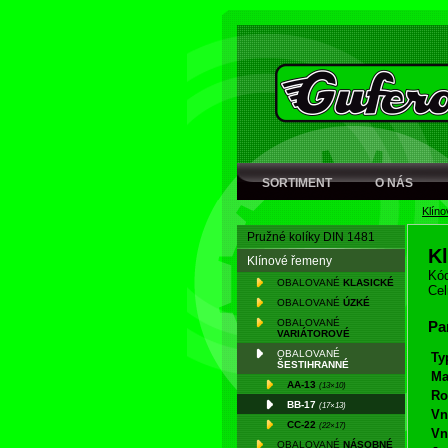
SORTIMENT
O NÁS
Klín
Pružné kolíky DIN 1481
K
Klínové řemeny
Kód
OBALOVANÉ
KLASICKÉ
Cel
OBALOVANÉ
ÚZKÉ
OBALOVANÉ
Pa
VARIÁTOROVÉ
OBALOVANÉ
Ty
ŠESTIHRANNÉ
Ma
AA-13
(13×10)
Ro
BB-17
(17×13)
Vn
CC-22
(22×17)
Vn
OBALOVANÉ
NÁSOBNÉ