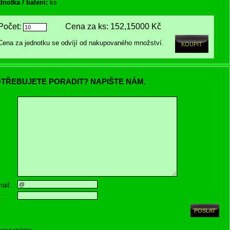
dnotka / balení:
ks
Počet:
Cena za ks:
152,15000 Kč
Cena za jednotku se odvíjí od nakupovaného množství.
TŘEBUJETE PORADIT? NAPIŠTE NÁM.
ail:
.:
knout stránku