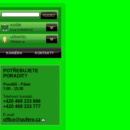
KOŠÍK
0 za 0,00000 Kč
UŽIVATEL
Přihlásit se
KARIÉRA
KONTAKTY
POTŘEBUJETE
PORADIT?
Pondělí - Pátek
7:00 - 15:30
Telefonní kontakt:
+420 469 333 666
+420 469 333 777
E-mail:
office@gufero.cz