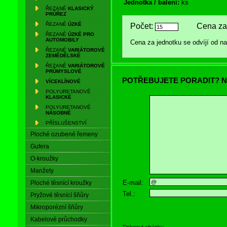
Jednotka / balení:
ks
ŘEZANÉ
KLASICKÝ
PRŮŘEZ
ŘEZANÉ
ÚZKÉ
Počet:
Cena za 
ŘEZANÉ
ÚZKÉ PRO
AUTOMOBILY
Cena za jednotku se odvíjí od 
ŘEZANÉ
VARIÁTOROVÉ
ZEMĚDĚLSKÉ
ŘEZANÉ
VARIÁTOROVÉ
PRŮMYSLOVÉ
POTŘEBUJETE PORADIT? N
VÍCEKLÍNOVÉ
POLYURETANOVÉ
KLASICKÉ
POLYURETANOVÉ
NÁSOBNÉ
PŘÍSLUŠENSTVÍ
Ploché ozubené řemeny
Gufera
O-kroužky
Manžety
E-mail:
Ploché těsnící kroužky
Tel.:
Pryžové těsnící šňůry
Mikroporézní šňůry
Kabelové průchodky
Tisknout stránku