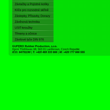
Závlačky a Pojistné kolíky
Klíče pro rozvodné skříně
Záslepky, Přísavky, Dorazy
Závěsová technika
USIT-kroužky
Třmeny a očnice
Závitové tyče DIN 976
GUFERO Rubber Production, s.r.o.
Horní Třešňovec 68, 563 01 Lanškroun, Czech Republic
IČO: 64791190
|
T: +420 469 333 666
|
M: +420 777 666 555