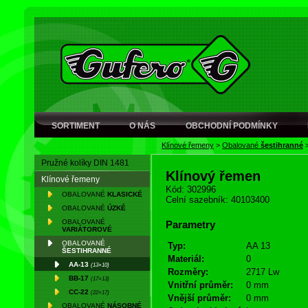
SORTIMENT
O NÁS
OBCHODNÍ PODMÍNKY
Klínové řemeny
>
Obalované
šestihranné
Pružné kolíky DIN 1481
Klínový řemen
Klínové řemeny
Kód: 302996
OBALOVANÉ
KLASICKÉ
Celní sazebník: 40103400
OBALOVANÉ
ÚZKÉ
OBALOVANÉ
Parametry
VARIÁTOROVÉ
OBALOVANÉ
Typ:
AA 13
ŠESTIHRANNÉ
Materiál:
0
AA-13
(13×10)
Rozměry:
2717 Lw
BB-17
(17×13)
Vnitřní průměr:
0 mm
CC-22
(22×17)
Vnější průměr:
0 mm
OBALOVANÉ
NÁSOBNÉ