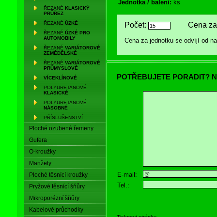
Jednotka / balení:
ks
ŘEZANÉ
KLASICKÝ
PRŮŘEZ
ŘEZANÉ
ÚZKÉ
Počet:
Cena za 
ŘEZANÉ
ÚZKÉ PRO
AUTOMOBILY
Cena za jednotku se odvíjí od 
ŘEZANÉ
VARIÁTOROVÉ
ZEMĚDĚLSKÉ
ŘEZANÉ
VARIÁTOROVÉ
PRŮMYSLOVÉ
POTŘEBUJETE PORADIT? N
VÍCEKLÍNOVÉ
POLYURETANOVÉ
KLASICKÉ
POLYURETANOVÉ
NÁSOBNÉ
PŘÍSLUŠENSTVÍ
Ploché ozubené řemeny
Gufera
O-kroužky
Manžety
E-mail:
Ploché těsnící kroužky
Tel.:
Pryžové těsnící šňůry
Mikroporézní šňůry
Kabelové průchodky
Tisknout stránku