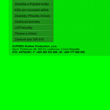
Závlačky a Pojistné kolíky
Klíče pro rozvodné skříně
Záslepky, Přísavky, Dorazy
Závěsová technika
USIT-kroužky
Třmeny a očnice
Závitové tyče DIN 976
GUFERO Rubber Production, s.r.o.
Horní Třešňovec 68, 563 01 Lanškroun, Czech Republic
IČO: 64791190
|
T: +420 469 333 666
|
M: +420 777 666 555