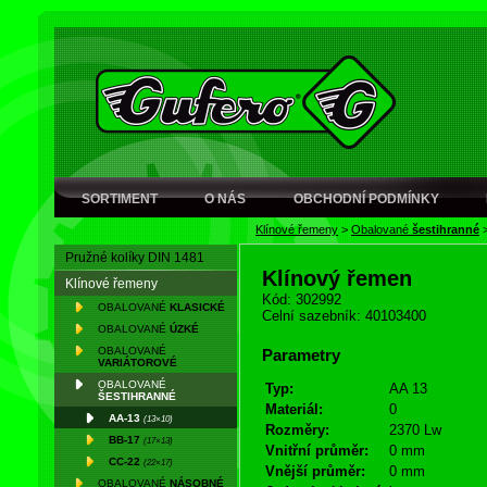
SORTIMENT
O NÁS
OBCHODNÍ PODMÍNKY
Klínové řemeny
>
Obalované
šestihranné
Pružné kolíky DIN 1481
Klínový řemen
Klínové řemeny
Kód: 302992
OBALOVANÉ
KLASICKÉ
Celní sazebník: 40103400
OBALOVANÉ
ÚZKÉ
OBALOVANÉ
Parametry
VARIÁTOROVÉ
OBALOVANÉ
Typ:
AA 13
ŠESTIHRANNÉ
Materiál:
0
AA-13
(13×10)
Rozměry:
2370 Lw
BB-17
(17×13)
Vnitřní průměr:
0 mm
CC-22
(22×17)
Vnější průměr:
0 mm
OBALOVANÉ
NÁSOBNÉ