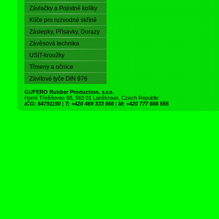
Závlačky a Pojistné kolíky
Klíče pro rozvodné skříně
Záslepky, Přísavky, Dorazy
Závěsová technika
USIT-kroužky
Třmeny a očnice
Závitové tyče DIN 976
GUFERO Rubber Production, s.r.o.
Horní Třešňovec 68, 563 01 Lanškroun, Czech Republic
IČO: 64791190
|
T: +420 469 333 666
|
M: +420 777 666 555