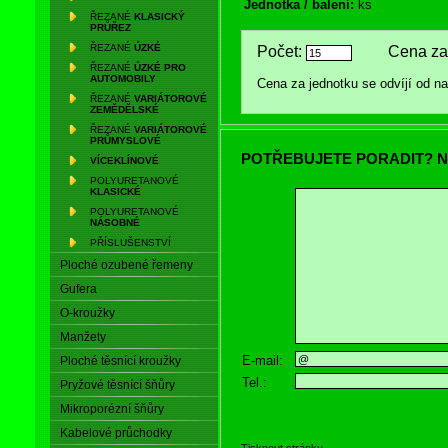
Jednotka / balení:
ks
ŘEZANÉ
KLASICKÝ
PRŮŘEZ
ŘEZANÉ
ÚZKÉ
Počet:
Cena za 
ŘEZANÉ
ÚZKÉ PRO
AUTOMOBILY
Cena za jednotku se odvíjí od 
ŘEZANÉ
VARIÁTOROVÉ
ZEMĚDĚLSKÉ
ŘEZANÉ
VARIÁTOROVÉ
PRŮMYSLOVÉ
POTŘEBUJETE PORADIT? N
VÍCEKLÍNOVÉ
POLYURETANOVÉ
KLASICKÉ
POLYURETANOVÉ
NÁSOBNÉ
PŘÍSLUŠENSTVÍ
Ploché ozubené řemeny
Gufera
O-kroužky
Manžety
E-mail:
Ploché těsnící kroužky
Tel.:
Pryžové těsnící šňůry
Mikroporézní šňůry
Kabelové průchodky
Tisknout stránku