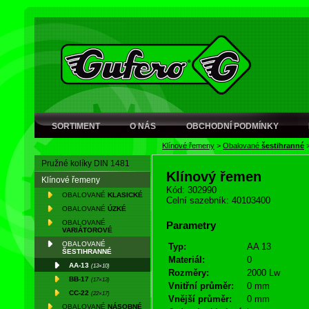
SORTIMENT
O NÁS
OBCHODNÍ PODMÍNKY
Klínové řemeny
>
Obalované
šestihranné
Pružné kolíky DIN 1481
Klínový řemen
Klínové řemeny
Kód: 302990
OBALOVANÉ
KLASICKÉ
Celní sazebník: 40103400
OBALOVANÉ
ÚZKÉ
OBALOVANÉ
Parametry
VARIÁTOROVÉ
OBALOVANÉ
Typ:
AA 13
ŠESTIHRANNÉ
Materiál:
0
AA-13
(13×10)
Rozměry:
2000 Lw
BB-17
(17×13)
Vnitřní průměr:
0 mm
CC-22
(22×17)
Vnější průměr:
0 mm
OBALOVANÉ
NÁSOBNÉ