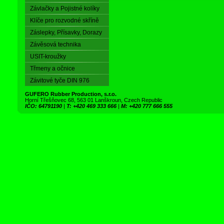
Závlačky a Pojistné kolíky
Klíče pro rozvodné skříně
Záslepky, Přísavky, Dorazy
Závěsová technika
USIT-kroužky
Třmeny a očnice
Závitové tyče DIN 976
GUFERO Rubber Production, s.r.o.
Horní Třešňovec 68, 563 01 Lanškroun, Czech Republic
IČO: 64791190
|
T: +420 469 333 666
|
M: +420 777 666 555