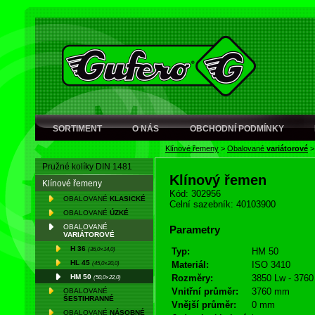
SORTIMENT
O NÁS
OBCHODNÍ PODMÍNKY
Klínové řemeny
>
Obalované
variátorové
Pružné kolíky DIN 1481
Klínový řemen
Klínové řemeny
Kód: 302956
OBALOVANÉ
KLASICKÉ
Celní sazebník: 40103900
OBALOVANÉ
ÚZKÉ
OBALOVANÉ
Parametry
VARIÁTOROVÉ
H 36
(36,0×14,0)
Typ:
HM 50
HL 45
(45,0×20,0)
Materiál:
ISO 3410
HM 50
Rozměry:
3850 Lw - 3760 
(50,0×22,0)
Vnitřní průměr:
3760 mm
OBALOVANÉ
ŠESTIHRANNÉ
Vnější průměr:
0 mm
OBALOVANÉ
NÁSOBNÉ