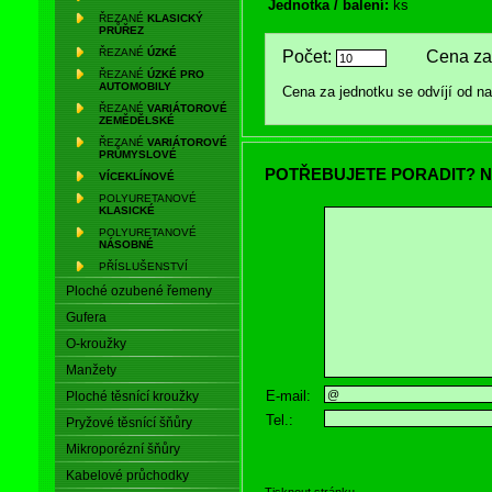
Jednotka / balení:
ks
ŘEZANÉ
KLASICKÝ
PRŮŘEZ
ŘEZANÉ
ÚZKÉ
Počet:
Cena za 
ŘEZANÉ
ÚZKÉ PRO
AUTOMOBILY
Cena za jednotku se odvíjí od 
ŘEZANÉ
VARIÁTOROVÉ
ZEMĚDĚLSKÉ
ŘEZANÉ
VARIÁTOROVÉ
PRŮMYSLOVÉ
POTŘEBUJETE PORADIT? N
VÍCEKLÍNOVÉ
POLYURETANOVÉ
KLASICKÉ
POLYURETANOVÉ
NÁSOBNÉ
PŘÍSLUŠENSTVÍ
Ploché ozubené řemeny
Gufera
O-kroužky
Manžety
E-mail:
Ploché těsnící kroužky
Tel.:
Pryžové těsnící šňůry
Mikroporézní šňůry
Kabelové průchodky
Tisknout stránku