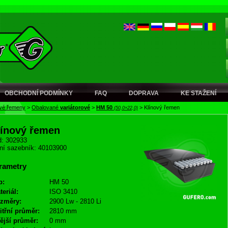
OBCHODNÍ PODMÍNKY
FAQ
DOPRAVA
KE STAŽENÍ
ové řemeny
>
Obalované
variátorové
>
HM 50
>
Klínový řemen
(50,0×22,0)
línový řemen
: 302933
ní sazebník: 40103900
rametry
p:
HM 50
teriál:
ISO 3410
změry:
2900 Lw - 2810 Li
itřní průměr:
2810 mm
ější průměr:
0 mm