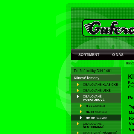
SORTIMENT
O NÁS
Klín
Pružné kolíky DIN 1481
K
Klínové řemeny
Kód
OBALOVANÉ
KLASICKÉ
Cel
OBALOVANÉ
ÚZKÉ
OBALOVANÉ
Pa
VARIÁTOROVÉ
H 36
(36,0×14,0)
Ty
HL 45
(45,0×20,0)
Ma
HM 50
Ro
(50,0×22,0)
Vn
OBALOVANÉ
ŠESTIHRANNÉ
Vn
OBALOVANÉ
NÁSOBNÉ