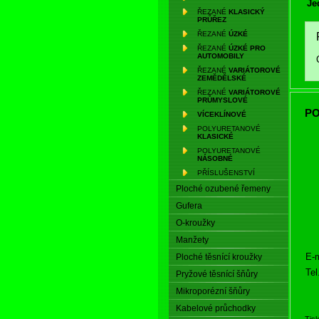
Je
ŘEZANÉ
KLASICKÝ
PRŮŘEZ
ŘEZANÉ
ÚZKÉ
ŘEZANÉ
ÚZKÉ PRO
AUTOMOBILY
ŘEZANÉ
VARIÁTOROVÉ
ZEMĚDĚLSKÉ
ŘEZANÉ
VARIÁTOROVÉ
PRŮMYSLOVÉ
PO
VÍCEKLÍNOVÉ
POLYURETANOVÉ
KLASICKÉ
POLYURETANOVÉ
NÁSOBNÉ
PŘÍSLUŠENSTVÍ
Ploché ozubené řemeny
Gufera
O-kroužky
Manžety
E-m
Ploché těsnící kroužky
Tel
Pryžové těsnící šňůry
Mikroporézní šňůry
Kabelové průchodky
Tis