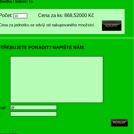
dnotka / balení:
ks
Počet:
Cena za ks:
868,52000 Kč
Cena za jednotku se odvíjí od nakupovaného množství.
TŘEBUJETE PORADIT? NAPIŠTE NÁM.
ail:
.:
knout stránku