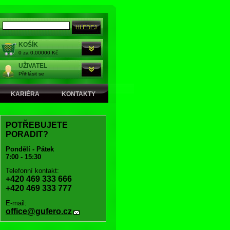
KOŠÍK
0 za 0,00000 Kč
UŽIVATEL
Přihlásit se
KARIÉRA
KONTAKTY
POTŘEBUJETE
PORADIT?
Pondělí - Pátek
7:00 - 15:30
Telefonní kontakt:
+420 469 333 666
+420 469 333 777
E-mail:
office@gufero.cz