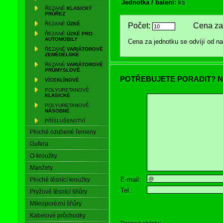
Jednotka / balení:
ks
ŘEZANÉ
KLASICKÝ
PRŮŘEZ
ŘEZANÉ
ÚZKÉ
Počet:
Cena za 
ŘEZANÉ
ÚZKÉ PRO
AUTOMOBILY
Cena za jednotku se odvíjí od 
ŘEZANÉ
VARIÁTOROVÉ
ZEMĚDĚLSKÉ
ŘEZANÉ
VARIÁTOROVÉ
PRŮMYSLOVÉ
POTŘEBUJETE PORADIT? N
VÍCEKLÍNOVÉ
POLYURETANOVÉ
KLASICKÉ
POLYURETANOVÉ
NÁSOBNÉ
PŘÍSLUŠENSTVÍ
Ploché ozubené řemeny
Gufera
O-kroužky
Manžety
E-mail:
Ploché těsnící kroužky
Tel.:
Pryžové těsnící šňůry
Mikroporézní šňůry
Kabelové průchodky
Tisknout stránku