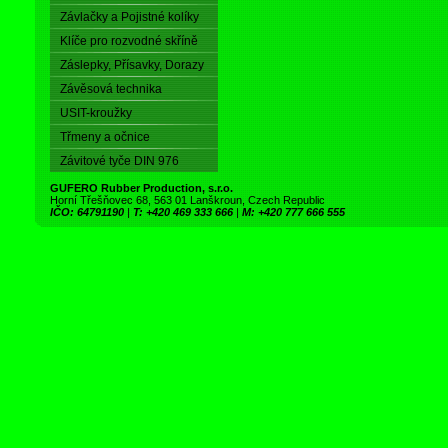
Závlačky a Pojistné kolíky
Klíče pro rozvodné skříně
Záslepky, Přísavky, Dorazy
Závěsová technika
USIT-kroužky
Třmeny a očnice
Závitové tyče DIN 976
GUFERO Rubber Production, s.r.o.
Horní Třešňovec 68, 563 01 Lanškroun, Czech Republic
IČO: 64791190
|
T: +420 469 333 666
|
M: +420 777 666 555