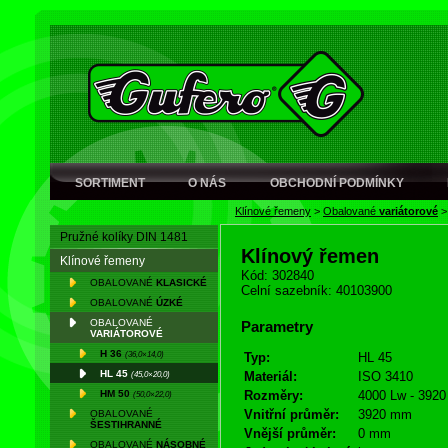
SORTIMENT
O NÁS
OBCHODNÍ PODMÍNKY
Klínové řemeny
>
Obalované
variátorové
Pružné kolíky DIN 1481
Klínový řemen
Klínové řemeny
Kód: 302840
OBALOVANÉ
KLASICKÉ
Celní sazebník: 40103900
OBALOVANÉ
ÚZKÉ
OBALOVANÉ
Parametry
VARIÁTOROVÉ
H 36
(36,0×14,0)
Typ:
HL 45
HL 45
(45,0×20,0)
Materiál:
ISO 3410
HM 50
Rozměry:
4000 Lw - 3920 
(50,0×22,0)
Vnitřní průměr:
3920 mm
OBALOVANÉ
ŠESTIHRANNÉ
Vnější průměr:
0 mm
OBALOVANÉ
NÁSOBNÉ