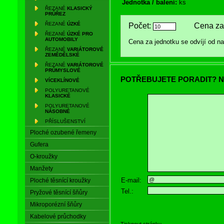
Jednotka / balení:
ks
ŘEZANÉ
KLASICKÝ
PRŮŘEZ
ŘEZANÉ
ÚZKÉ
Počet:
Cena za 
ŘEZANÉ
ÚZKÉ PRO
AUTOMOBILY
Cena za jednotku se odvíjí od 
ŘEZANÉ
VARIÁTOROVÉ
ZEMĚDĚLSKÉ
ŘEZANÉ
VARIÁTOROVÉ
PRŮMYSLOVÉ
POTŘEBUJETE PORADIT? N
VÍCEKLÍNOVÉ
POLYURETANOVÉ
KLASICKÉ
POLYURETANOVÉ
NÁSOBNÉ
PŘÍSLUŠENSTVÍ
Ploché ozubené řemeny
Gufera
O-kroužky
Manžety
E-mail:
Ploché těsnící kroužky
Tel.:
Pryžové těsnící šňůry
Mikroporézní šňůry
Kabelové průchodky
Tisknout stránku