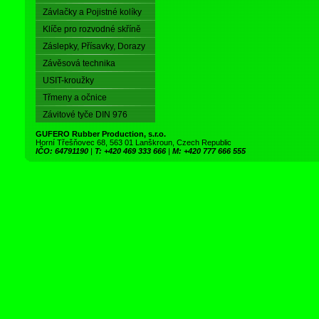
Závlačky a Pojistné kolíky
Klíče pro rozvodné skříně
Záslepky, Přísavky, Dorazy
Závěsová technika
USIT-kroužky
Třmeny a očnice
Závitové tyče DIN 976
GUFERO Rubber Production, s.r.o.
Horní Třešňovec 68, 563 01 Lanškroun, Czech Republic
IČO: 64791190
|
T: +420 469 333 666
|
M: +420 777 666 555