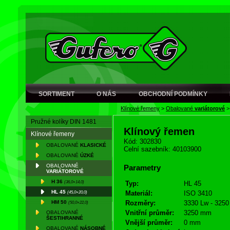
SORTIMENT
O NÁS
OBCHODNÍ PODMÍNKY
Klínové řemeny
>
Obalované
variátorové
Pružné kolíky DIN 1481
Klínový řemen
Klínové řemeny
Kód: 302830
OBALOVANÉ
KLASICKÉ
Celní sazebník: 40103900
OBALOVANÉ
ÚZKÉ
OBALOVANÉ
Parametry
VARIÁTOROVÉ
H 36
(36,0×14,0)
Typ:
HL 45
HL 45
(45,0×20,0)
Materiál:
ISO 3410
HM 50
Rozměry:
3330 Lw - 3250 
(50,0×22,0)
Vnitřní průměr:
3250 mm
OBALOVANÉ
ŠESTIHRANNÉ
Vnější průměr:
0 mm
OBALOVANÉ
NÁSOBNÉ