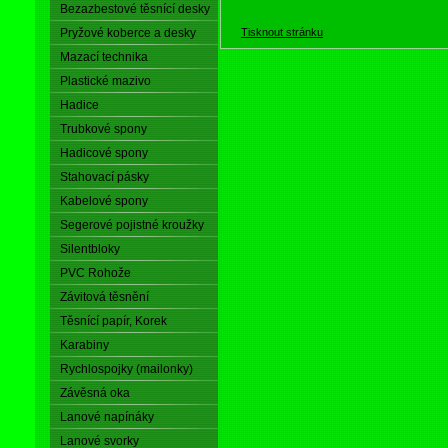
Bezazbestové těsnící desky
Tisknout stránku
Pryžové koberce a desky
Mazací technika
Plastické mazivo
Hadice
Trubkové spony
Hadicové spony
Stahovací pásky
Kabelové spony
Segerové pojistné kroužky
Silentbloky
PVC Rohože
Závitová těsnění
Těsnící papír, Korek
Karabiny
Rychlospojky (mailonky)
Závěsná oka
Lanové napínáky
Lanové svorky