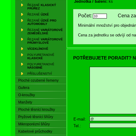
Jednotka / balení:
ks
ŘEZANÉ
KLASICKÝ
PRŮŘEZ
ŘEZANÉ
ÚZKÉ
Počet:
Cena za 
ŘEZANÉ
ÚZKÉ PRO
AUTOMOBILY
Minimální množství pro objednán
ŘEZANÉ
VARIÁTOROVÉ
ZEMĚDĚLSKÉ
Cena za jednotku se odvíjí od 
ŘEZANÉ
VARIÁTOROVÉ
PRŮMYSLOVÉ
VÍCEKLÍNOVÉ
POLYURETANOVÉ
POTŘEBUJETE PORADIT? N
KLASICKÉ
POLYURETANOVÉ
NÁSOBNÉ
PŘÍSLUŠENSTVÍ
Ploché ozubené řemeny
Gufera
O-kroužky
Manžety
Ploché těsnící kroužky
Pryžové těsnící šňůry
E-mail:
Mikroporézní šňůry
Tel.:
Kabelové průchodky