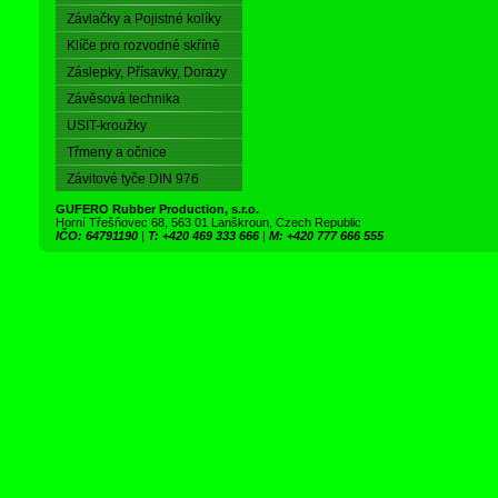
Závlačky a Pojistné kolíky
Klíče pro rozvodné skříně
Záslepky, Přísavky, Dorazy
Závěsová technika
USIT-kroužky
Třmeny a očnice
Závitové tyče DIN 976
GUFERO Rubber Production, s.r.o.
Horní Třešňovec 68, 563 01 Lanškroun, Czech Republic
IČO: 64791190
|
T: +420 469 333 666
|
M: +420 777 666 555