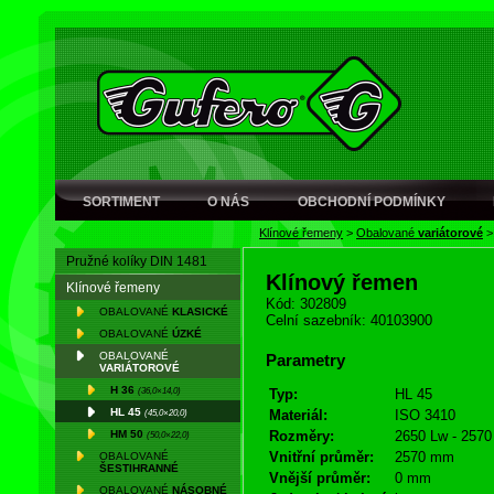
SORTIMENT
O NÁS
OBCHODNÍ PODMÍNKY
Klínové řemeny
>
Obalované
variátorové
Pružné kolíky DIN 1481
Klínový řemen
Klínové řemeny
Kód: 302809
OBALOVANÉ
KLASICKÉ
Celní sazebník: 40103900
OBALOVANÉ
ÚZKÉ
OBALOVANÉ
Parametry
VARIÁTOROVÉ
H 36
(36,0×14,0)
Typ:
HL 45
HL 45
(45,0×20,0)
Materiál:
ISO 3410
HM 50
Rozměry:
2650 Lw - 2570 
(50,0×22,0)
Vnitřní průměr:
2570 mm
OBALOVANÉ
ŠESTIHRANNÉ
Vnější průměr:
0 mm
OBALOVANÉ
NÁSOBNÉ