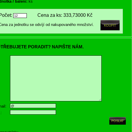
dnotka / balení:
ks
Počet:
Cena za ks:
333,73000 Kč
Cena za jednotku se odvíjí od nakupovaného množství.
TŘEBUJETE PORADIT? NAPIŠTE NÁM.
ail:
.:
knout stránku