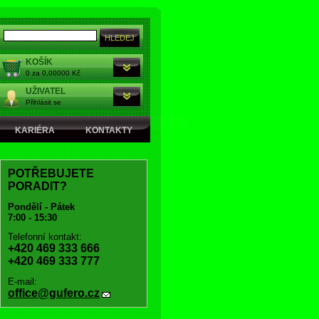
KOŠÍK
0 za 0,00000 Kč
UŽIVATEL
Přihlásit se
KARIÉRA
KONTAKTY
POTŘEBUJETE
PORADIT?
Pondělí - Pátek
7:00 - 15:30
Telefonní kontakt:
+420 469 333 666
+420 469 333 777
E-mail:
office@gufero.cz