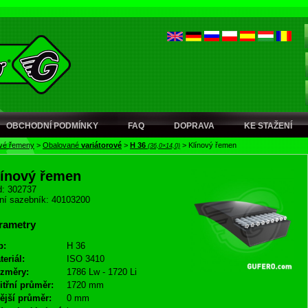
OBCHODNÍ PODMÍNKY
FAQ
DOPRAVA
KE STAŽENÍ
ové řemeny
>
Obalované
variátorové
>
H 36
>
Klínový řemen
(36,0×14,0)
línový řemen
: 302737
ní sazebník: 40103200
rametry
p:
H 36
teriál:
ISO 3410
změry:
1786 Lw - 1720 Li
itřní průměr:
1720 mm
ější průměr:
0 mm