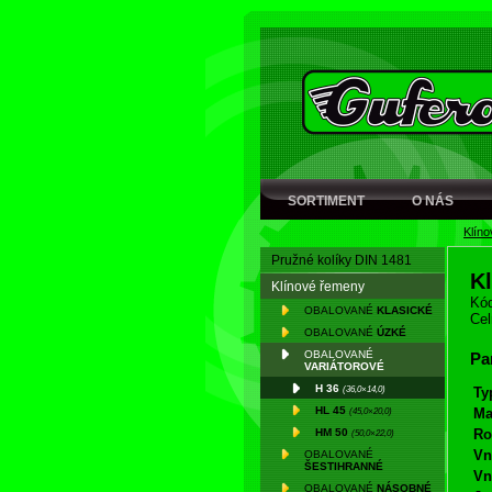
SORTIMENT
O NÁS
Klín
Pružné kolíky DIN 1481
K
Klínové řemeny
Kód
OBALOVANÉ
KLASICKÉ
Cel
OBALOVANÉ
ÚZKÉ
OBALOVANÉ
Pa
VARIÁTOROVÉ
H 36
(36,0×14,0)
Ty
HL 45
(45,0×20,0)
Ma
HM 50
Ro
(50,0×22,0)
Vn
OBALOVANÉ
ŠESTIHRANNÉ
Vn
OBALOVANÉ
NÁSOBNÉ