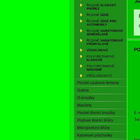
Je
ŘEZANÉ
KLASICKÝ
PRŮŘEZ
ŘEZANÉ
ÚZKÉ
ŘEZANÉ
ÚZKÉ PRO
AUTOMOBILY
ŘEZANÉ
VARIÁTOROVÉ
ZEMĚDĚLSKÉ
ŘEZANÉ
VARIÁTOROVÉ
PRŮMYSLOVÉ
PO
VÍCEKLÍNOVÉ
POLYURETANOVÉ
KLASICKÉ
POLYURETANOVÉ
NÁSOBNÉ
PŘÍSLUŠENSTVÍ
Ploché ozubené řemeny
Gufera
O-kroužky
Manžety
E-m
Ploché těsnící kroužky
Tel
Pryžové těsnící šňůry
Mikroporézní šňůry
Kabelové průchodky
Tis