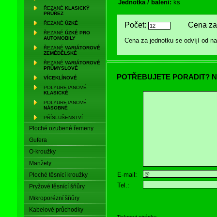
Jednotka / balení:
ks
ŘEZANÉ
KLASICKÝ
PRŮŘEZ
ŘEZANÉ
ÚZKÉ
Počet:
Cena za 
ŘEZANÉ
ÚZKÉ PRO
AUTOMOBILY
Cena za jednotku se odvíjí od 
ŘEZANÉ
VARIÁTOROVÉ
ZEMĚDĚLSKÉ
ŘEZANÉ
VARIÁTOROVÉ
PRŮMYSLOVÉ
POTŘEBUJETE PORADIT? N
VÍCEKLÍNOVÉ
POLYURETANOVÉ
KLASICKÉ
POLYURETANOVÉ
NÁSOBNÉ
PŘÍSLUŠENSTVÍ
Ploché ozubené řemeny
Gufera
O-kroužky
Manžety
E-mail:
Ploché těsnící kroužky
Tel.:
Pryžové těsnící šňůry
Mikroporézní šňůry
Kabelové průchodky
Tisknout stránku