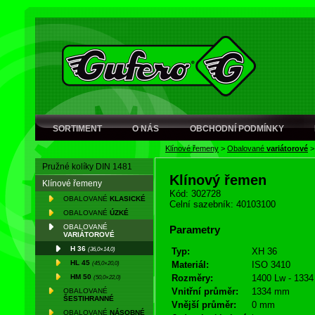
SORTIMENT
O NÁS
OBCHODNÍ PODMÍNKY
Klínové řemeny
>
Obalované
variátorové
Pružné kolíky DIN 1481
Klínový řemen
Klínové řemeny
Kód: 302728
OBALOVANÉ
KLASICKÉ
Celní sazebník: 40103100
OBALOVANÉ
ÚZKÉ
OBALOVANÉ
Parametry
VARIÁTOROVÉ
H 36
(36,0×14,0)
Typ:
XH 36
HL 45
(45,0×20,0)
Materiál:
ISO 3410
HM 50
Rozměry:
1400 Lw - 1334 
(50,0×22,0)
Vnitřní průměr:
1334 mm
OBALOVANÉ
ŠESTIHRANNÉ
Vnější průměr:
0 mm
OBALOVANÉ
NÁSOBNÉ