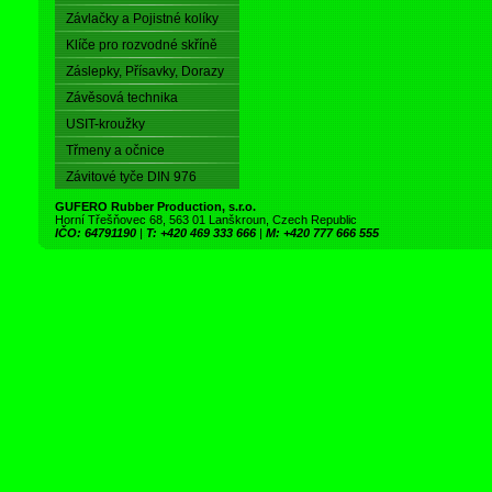
Závlačky a Pojistné kolíky
Klíče pro rozvodné skříně
Záslepky, Přísavky, Dorazy
Závěsová technika
USIT-kroužky
Třmeny a očnice
Závitové tyče DIN 976
GUFERO Rubber Production, s.r.o.
Horní Třešňovec 68, 563 01 Lanškroun, Czech Republic
IČO: 64791190
|
T: +420 469 333 666
|
M: +420 777 666 555