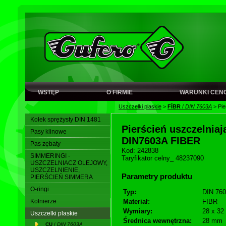
WSTĘP
O FIRMIE
WARUNKI CEN
Uszczelki plaskie
>
FÍBR
/
DIN 7603A
>
Pie
Kołek sprężysty DIN 1481
Pierścień uszczelniają
Pasy klinowe
DIN7603A FIBER
Pas zębaty
Kod: 242838
SIMMERINGI -
Taryfikator celny_ 48237090
USZCZELNIACZ OLEJOWY,
USZCZELNIENIE,
Parametry produktu
PIERŚCIEŃ SIMMERA
O-ringi
Typ:
DIN 760
Kołnierze
Materiał:
FIBR
Wymiary:
28 x 32
Uszczelki plaskie
Średnica wewnętrzna:
28 mm
CU
/
DIN 7603A