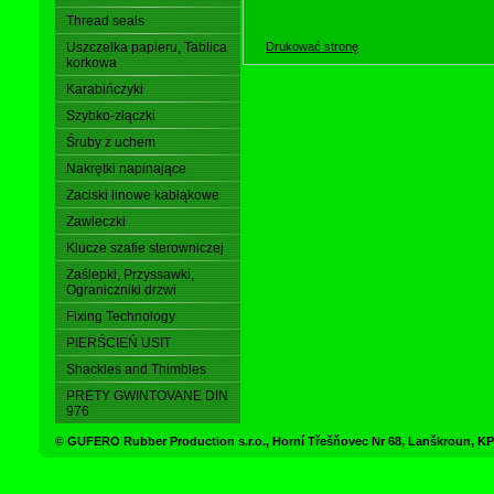
Thread seals
Drukować stronę
Uszczelka papieru, Tablica
korkowa
Karabińczyki
Szybko-złączki
Śruby z uchem
Nakrętki napinające
Zaciski linowe kabłąkowe
Zawleczki
Klucze szafie sterowniczej
Zaślepki, Przyssawki,
Ograniczniki drzwi
Fixing Technology
PIERŚCIEŃ USIT
Shackles and Thimbles
PRETY GWINTOVANE DIN
976
© GUFERO Rubber Production s.r.o., Horní Třešňovec Nr 68, Lanškroun,