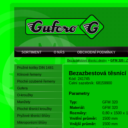
SORTIMENT
O NÁS
OBCHODNÍ PODMÍNKY
Bezazbestové těsnící desky
>
GFM 320
/
Z
Pružné kolíky DIN 1481
Bezazbestová těsnící 
Klínové řemeny
Kód: 241745
Ploché ozubené řemeny
Celní sazebník: 68159900
Gufera
Parametry
O-kroužky
Manžety
Typ:
GFM 320
Materiál:
GFM 320
Ploché těsnící kroužky
Rozměry:
0,80 x 1500 x 
Pryžové těsnící šňůry
Vnitřní průměr:
1500 mm
Mikroporézní šňůry
Vnější průměr:
1500 mm