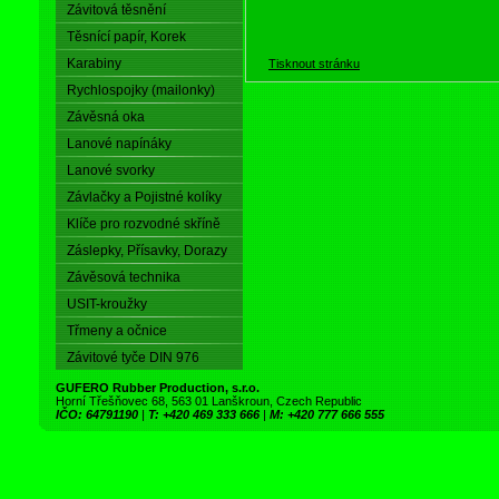
Závitová těsnění
Těsnící papír, Korek
Karabiny
Tisknout stránku
Rychlospojky (mailonky)
Závěsná oka
Lanové napínáky
Lanové svorky
Závlačky a Pojistné kolíky
Klíče pro rozvodné skříně
Záslepky, Přísavky, Dorazy
Závěsová technika
USIT-kroužky
Třmeny a očnice
Závitové tyče DIN 976
GUFERO Rubber Production, s.r.o.
Horní Třešňovec 68, 563 01 Lanškroun, Czech Republic
IČO: 64791190
|
T: +420 469 333 666
|
M: +420 777 666 555