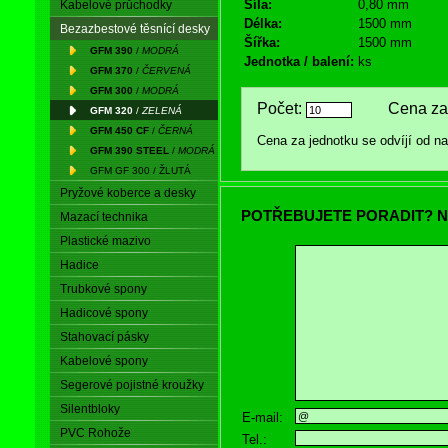
Síla:
0,80 mm
Kabelové průchodky
Délka:
1500 mm
Bezazbestové těsnící desky
Šířka:
1500 mm
GFM 390
/
MODRÁ
Jednotka / balení:
ks
GFM 370
/
ČERVENÁ
GFM 300
/
MODRÁ
Počet:
Cena za 
GFM 320
/
ZELENÁ
GFM 450 CF
/
ČERNÁ
Cena za jednotku se odvíjí od 
GFM 390 STEEL
/
MODRÁ
GFM GF 300 / ŽLUTÁ
Pryžové koberce a desky
POTŘEBUJETE PORADIT? N
Mazací technika
Plastické mazivo
Hadice
Trubkové spony
Hadicové spony
Stahovací pásky
Kabelové spony
Segerové pojistné kroužky
Silentbloky
E-mail:
PVC Rohože
Tel.: