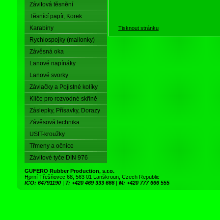
Závitová těsnění
Těsnící papír, Korek
Karabiny
Tisknout stránku
Rychlospojky (mailonky)
Závěsná oka
Lanové napínáky
Lanové svorky
Závlačky a Pojistné kolíky
Klíče pro rozvodné skříně
Záslepky, Přísavky, Dorazy
Závěsová technika
USIT-kroužky
Třmeny a očnice
Závitové tyče DIN 976
GUFERO Rubber Production, s.r.o.
Horní Třešňovec 68, 563 01 Lanškroun, Czech Republic
IČO: 64791190
|
T: +420 469 333 666
|
M: +420 777 666 555