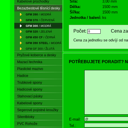
Síla:
3,00 mm
Kabelové průchodky
Délka:
1500 mm
Bezazbestové těsnící desky
Šířka:
1500 mm
GFM 390
/
MODRÁ
Jednotka / balení:
ks
GFM 370
/
ČERVENÁ
GFM 300
/
MODRÁ
Počet:
Cena za 
GFM 320
/
ZELENÁ
GFM 450 CF
/
ČERNÁ
Cena za jednotku se odvíjí od 
GFM 390 STEEL
/
MODRÁ
GFM GF 300 / ŽLUTÁ
Pryžové koberce a desky
POTŘEBUJETE PORADIT? N
Mazací technika
Plastické mazivo
Hadice
Trubkové spony
Hadicové spony
Stahovací pásky
Kabelové spony
Segerové pojistné kroužky
Silentbloky
E-mail:
PVC Rohože
Tel.: