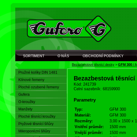
SORTIMENT
O NÁS
OBCHODNÍ PODMÍNKY
Bezazbestové těsnící desky
>
GFM 300
/
M
Pružné kolíky DIN 1481
Bezazbestová těsnící
Klínové řemeny
Kód: 241739
Ploché ozubené řemeny
Celní sazebník: 68159900
Gufera
Parametry
O-kroužky
Manžety
Typ:
GFM 300
Materiál:
GFM 300
Ploché těsnící kroužky
Rozměry:
3,00 x 1500 x 
Pryžové těsnící šňůry
Vnitřní průměr:
1500 mm
Mikroporézní šňůry
Vnější průměr:
1500 mm