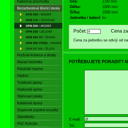
Síla:
2,00 mm
Kabelové průchodky
Délka:
1500 mm
Bezazbestové těsnící desky
Šířka:
1500 mm
GFM 390
/
MODRÁ
Jednotka / balení:
ks
GFM 370
/
ČERVENÁ
GFM 300
/
MODRÁ
Počet:
Cena za 
GFM 320
/
ZELENÁ
GFM 450 CF
/
ČERNÁ
Cena za jednotku se odvíjí od 
GFM 390 STEEL
/
MODRÁ
GFM GF 300 / ŽLUTÁ
Pryžové koberce a desky
POTŘEBUJETE PORADIT? N
Mazací technika
Plastické mazivo
Hadice
Trubkové spony
Hadicové spony
Stahovací pásky
Kabelové spony
Segerové pojistné kroužky
Silentbloky
E-mail:
PVC Rohože
Tel.: