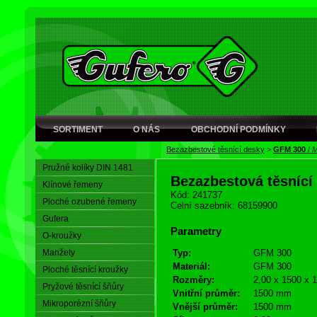
SORTIMENT
O NÁS
OBCHODNÍ PODMÍNKY
Bezazbestové těsnící desky
>
GFM 300
/
M
Pružné kolíky DIN 1481
Bezazbestová těsnící
Klínové řemeny
Kód: 241737
Ploché ozubené řemeny
Celní sazebník: 68159900
Gufera
Parametry
O-kroužky
Manžety
Typ:
GFM 300
Materiál:
GFM 300
Ploché těsnící kroužky
Rozměry:
2,00 x 1500 x 
Pryžové těsnící šňůry
Vnitřní průměr:
1500 mm
Mikroporézní šňůry
Vnější průměr:
1500 mm