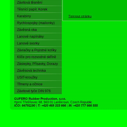
Závitová těsnění
Těsnící papír, Korek
Karabiny
Tisknout stránku
Rychlospojky (mailonky)
Závěsná oka
Lanové napínáky
Lanové svorky
Závlačky a Pojistné kolíky
Klíče pro rozvodné skříně
Záslepky, Přísavky, Dorazy
Závěsová technika
USIT-kroužky
Třmeny a očnice
Závitové tyče DIN 976
GUFERO Rubber Production, s.r.o.
Horní Třešňovec 68, 563 01 Lanškroun, Czech Republic
IČO: 64791190
|
T: +420 469 333 666
|
M: +420 777 666 555