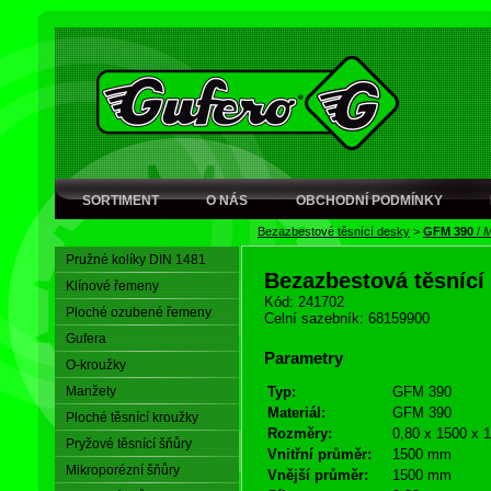
SORTIMENT
O NÁS
OBCHODNÍ PODMÍNKY
Bezazbestové těsnící desky
>
GFM 390
/
M
Pružné kolíky DIN 1481
Bezazbestová těsnící
Klínové řemeny
Kód: 241702
Ploché ozubené řemeny
Celní sazebník: 68159900
Gufera
Parametry
O-kroužky
Manžety
Typ:
GFM 390
Materiál:
GFM 390
Ploché těsnící kroužky
Rozměry:
0,80 x 1500 x 
Pryžové těsnící šňůry
Vnitřní průměr:
1500 mm
Mikroporézní šňůry
Vnější průměr:
1500 mm