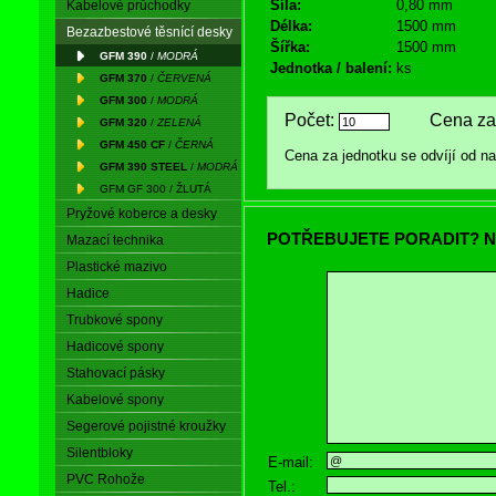
Síla:
0,80 mm
Kabelové průchodky
Délka:
1500 mm
Bezazbestové těsnící desky
Šířka:
1500 mm
GFM 390
/
MODRÁ
Jednotka / balení:
ks
GFM 370
/
ČERVENÁ
GFM 300
/
MODRÁ
Počet:
Cena za 
GFM 320
/
ZELENÁ
GFM 450 CF
/
ČERNÁ
Cena za jednotku se odvíjí od 
GFM 390 STEEL
/
MODRÁ
GFM GF 300 / ŽLUTÁ
Pryžové koberce a desky
POTŘEBUJETE PORADIT? N
Mazací technika
Plastické mazivo
Hadice
Trubkové spony
Hadicové spony
Stahovací pásky
Kabelové spony
Segerové pojistné kroužky
Silentbloky
E-mail:
PVC Rohože
Tel.: