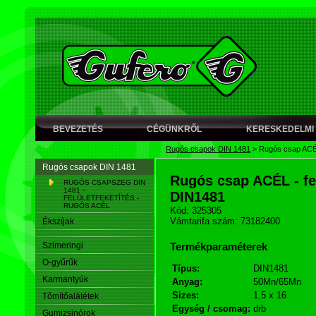
BEVEZETÉS
CÉGÜNKRŐL
KERESKEDELMI 
Rugós csapok DIN 1481
>
Rugós csap ACÉL
Rugós csapok DIN 1481
Rugós csap ACÉL - fel
RUGÓS CSAPSZEG DIN
1481 -
DIN1481
FELÜLETFEKETÍTÉS -
RUGÓS ACÉL
Kód: 325305
Vámtarifa szám: 73182400
Ékszíjak
Szimeringi
Termékparaméterek
O-gyűrűk
Típus:
DIN1481
Karmantyúk
Anyag:
50Mn/65Mn
Sizes:
1,5 x 16
Tőmítőalátétek
Egység / csomag:
drb
Gumizsinórok