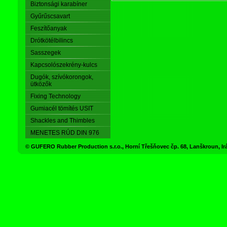
Biztonsági karabíner
Gyűrűscsavart
Feszítőanyak
Drótkötélbilincs
Sasszegek
Kapcsolószekrény-kulcs
Dugók, szívókorongok,
ütközők
Fixing Technology
Gumiacél tömítés USIT
Shackles and Thimbles
MENETES RÚD DIN 976
© GUFERO Rubber Production s.r.o., Horní Třešňovec čp. 68, Lanškroun,