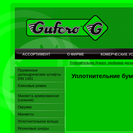
АССОРТИМЕНТ
О ФИРМЕ
КОМЕРЧЕСКИЕ У
Уплотнительние бумаги, пробковая доска
Пружинные
цилиндрические штифты
Уплотнительние бум
DIN 1481
Клиновые ремни
Манжета армированная
(сальник)
Окружки
Манжеты
Уплoтнительное кольцо
Резиновые шнуры