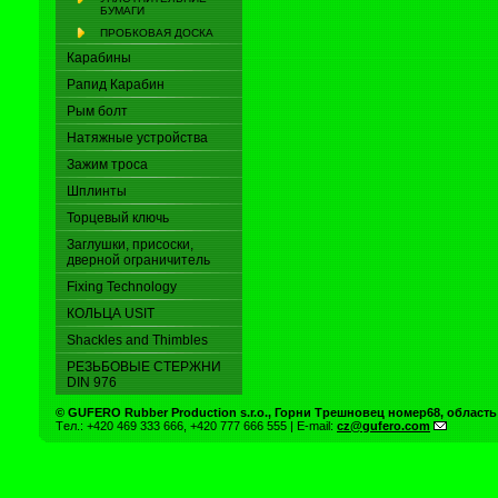
БУМАГИ
ПРОБКОВАЯ ДОСКА
Карабины
Pапид Карабин
Рым болт
Натяжные устройства
Зажим троса
Шплинты
Торцевый ключь
Заглушки, присоски,
дверной ограничитель
Fixing Technology
КОЛЬЦА USIT
Shackles and Thimbles
РЕЗЬБОВЫЕ СТЕРЖНИ
DIN 976
© GUFERO Rubber Production s.r.o., Горни Трешновец номер68, область
Т
e
л
.: +420 469 333 666, +420 777 666 555 | E-mail:
cz@gufero.com