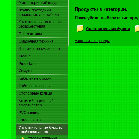
Микропористый шнур
Продукты в категории.
Втулки проходные
резиновые для кабеля
Пожалуйста, выберите тип прод
Уплотнительная пластина-
безазбестовая
Уплотнительние бумаги
Техпластины
Напечатать страницы.
Смазочная техника
Пластичное смазочное
Шланг
Pipe clamps
Хомуты
Кабельные стяжки
Кабельные споны
Стопорные кольца
Антивибрационный
амортизатор
PVC коврик
Thread seals
Уплотнительние бумаги,
пробковая доска
УПЛОТНИТЕЛЬНИЕ