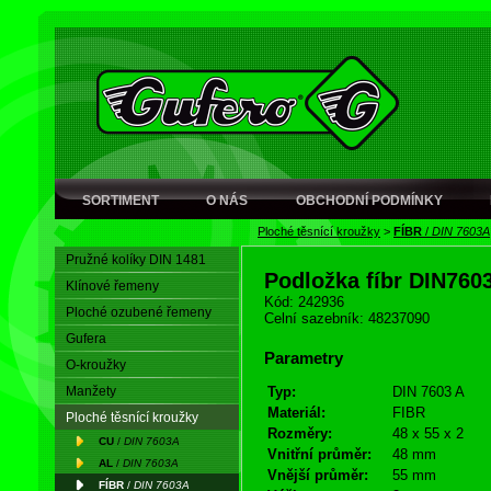
SORTIMENT
O NÁS
OBCHODNÍ PODMÍNKY
Ploché těsnící kroužky
>
FÍBR
/
DIN 7603A
Pružné kolíky DIN 1481
Podložka fíbr DIN760
Klínové řemeny
Kód: 242936
Ploché ozubené řemeny
Celní sazebník: 48237090
Gufera
Parametry
O-kroužky
Manžety
Typ:
DIN 7603 A
Materiál:
FIBR
Ploché těsnící kroužky
Rozměry:
48 x 55 x 2
CU
/
DIN 7603A
Vnitřní průměr:
48 mm
AL
/
DIN 7603A
Vnější průměr:
55 mm
FÍBR
/
DIN 7603A