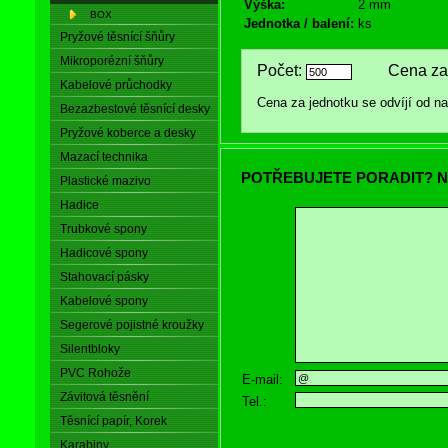
Výška:
2 mm
BOX
Jednotka / balení:
ks
Pryžové těsnící šňůry
Mikroporézní šňůry
Počet:
Cena za 
Kabelové průchodky
Cena za jednotku se odvíjí od 
Bezazbestové těsnící desky
Pryžové koberce a desky
Mazací technika
POTŘEBUJETE PORADIT? N
Plastické mazivo
Hadice
Trubkové spony
Hadicové spony
Stahovací pásky
Kabelové spony
Segerové pojistné kroužky
Silentbloky
PVC Rohože
E-mail:
Závitová těsnění
Tel.:
Těsnící papír, Korek
Karabiny