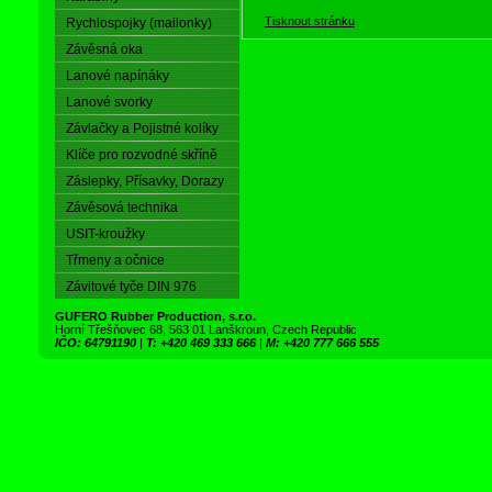
Tisknout stránku
Rychlospojky (mailonky)
Závěsná oka
Lanové napínáky
Lanové svorky
Závlačky a Pojistné kolíky
Klíče pro rozvodné skříně
Záslepky, Přísavky, Dorazy
Závěsová technika
USIT-kroužky
Třmeny a očnice
Závitové tyče DIN 976
GUFERO Rubber Production, s.r.o.
Horní Třešňovec 68, 563 01 Lanškroun, Czech Republic
IČO: 64791190
|
T: +420 469 333 666
|
M: +420 777 666 555