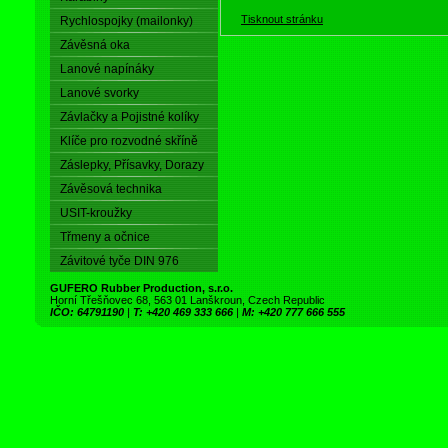
Tisknout stránku
Rychlospojky (mailonky)
Závěsná oka
Lanové napínáky
Lanové svorky
Závlačky a Pojistné kolíky
Klíče pro rozvodné skříně
Záslepky, Přísavky, Dorazy
Závěsová technika
USIT-kroužky
Třmeny a očnice
Závitové tyče DIN 976
GUFERO Rubber Production, s.r.o.
Horní Třešňovec 68, 563 01 Lanškroun, Czech Republic
IČO: 64791190
|
T: +420 469 333 666
|
M: +420 777 666 555