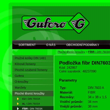
SORTIMENT
O NÁS
OBCHODNÍ PODMÍNKY
Ploché těsnící kroužky
>
FÍBR
/
DIN 7603A
Pružné kolíky DIN 1481
Podložka fíbr DIN760
Klínové řemeny
Kód: 242867
Ploché ozubené řemeny
Celní sazebník: 48237090
Gufera
Parametry
O-kroužky
Manžety
Typ:
DIN 7603 A
Materiál:
FIBR
Ploché těsnící kroužky
Rozměry:
34 x 38 x 1,5
CU
/
DIN 7603A
Vnitřní průměr:
34 mm
AL
/
DIN 7603A
Vnější průměr:
38 mm
FÍBR
/
DIN 7603A