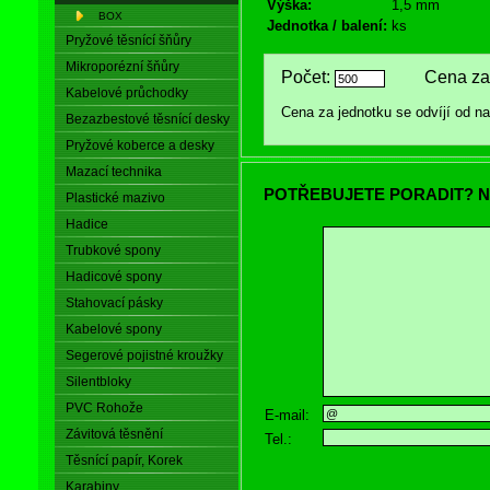
Výška:
1,5 mm
BOX
Jednotka / balení:
ks
Pryžové těsnící šňůry
Mikroporézní šňůry
Počet:
Cena za 
Kabelové průchodky
Cena za jednotku se odvíjí od 
Bezazbestové těsnící desky
Pryžové koberce a desky
Mazací technika
POTŘEBUJETE PORADIT? N
Plastické mazivo
Hadice
Trubkové spony
Hadicové spony
Stahovací pásky
Kabelové spony
Segerové pojistné kroužky
Silentbloky
PVC Rohože
E-mail:
Závitová těsnění
Tel.:
Těsnící papír, Korek
Karabiny