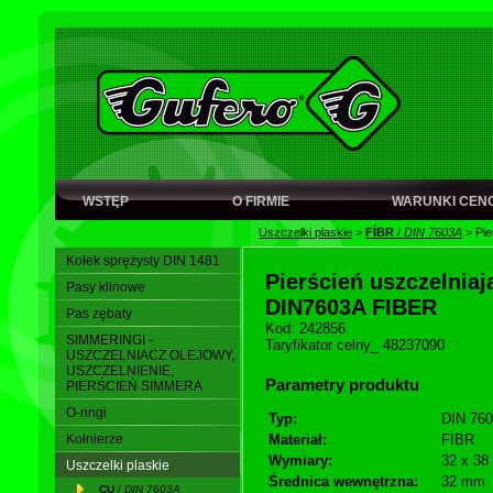
WSTĘP
O FIRMIE
WARUNKI CEN
Uszczelki plaskie
>
FÍBR
/
DIN 7603A
>
Pie
Kołek sprężysty DIN 1481
Pierścień uszczelniają
Pasy klinowe
DIN7603A FIBER
Pas zębaty
Kod: 242856
SIMMERINGI -
Taryfikator celny_ 48237090
USZCZELNIACZ OLEJOWY,
USZCZELNIENIE,
Parametry produktu
PIERŚCIEŃ SIMMERA
O-ringi
Typ:
DIN 760
Kołnierze
Materiał:
FIBR
Wymiary:
32 x 38 
Uszczelki plaskie
Średnica wewnętrzna:
32 mm
CU
/
DIN 7603A