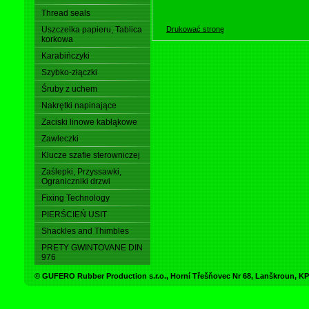
Thread seals
Drukować stronę
Uszczelka papieru, Tablica
korkowa
Karabińczyki
Szybko-złączki
Śruby z uchem
Nakrętki napinające
Zaciski linowe kabłąkowe
Zawleczki
Klucze szafie sterowniczej
Zaślepki, Przyssawki,
Ograniczniki drzwi
Fixing Technology
PIERŚCIEŃ USIT
Shackles and Thimbles
PRETY GWINTOVANE DIN
976
© GUFERO Rubber Production s.r.o., Horní Třešňovec Nr 68, Lanškroun,