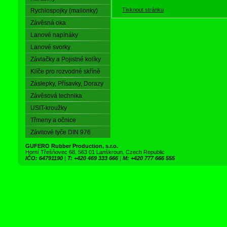
Tisknout stránku
Rychlospojky (mailonky)
Závěsná oka
Lanové napínáky
Lanové svorky
Závlačky a Pojistné kolíky
Klíče pro rozvodné skříně
Záslepky, Přísavky, Dorazy
Závěsová technika
USIT-kroužky
Třmeny a očnice
Závitové tyče DIN 976
GUFERO Rubber Production, s.r.o.
Horní Třešňovec 68, 563 01 Lanškroun, Czech Republic
IČO: 64791190
|
T: +420 469 333 666
|
M: +420 777 666 555