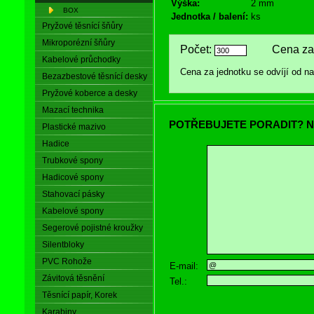
Výška:
2 mm
BOX
Jednotka / balení:
ks
Pryžové těsnící šňůry
Mikroporézní šňůry
Počet:
Cena za 
Kabelové průchodky
Cena za jednotku se odvíjí od 
Bezazbestové těsnící desky
Pryžové koberce a desky
Mazací technika
POTŘEBUJETE PORADIT? N
Plastické mazivo
Hadice
Trubkové spony
Hadicové spony
Stahovací pásky
Kabelové spony
Segerové pojistné kroužky
Silentbloky
PVC Rohože
E-mail:
Závitová těsnění
Tel.:
Těsnící papír, Korek
Karabiny