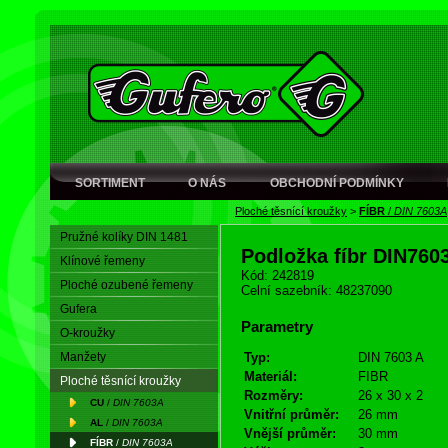
SORTIMENT
O NÁS
OBCHODNÍ PODMÍNKY
Ploché těsnící kroužky
>
FÍBR
/
DIN 7603A
Pružné kolíky DIN 1481
Podložka fíbr DIN760
Klínové řemeny
Kód: 242819
Ploché ozubené řemeny
Celní sazebník: 48237090
Gufera
Parametry
O-kroužky
Manžety
Typ:
DIN 7603 A
Materiál:
FIBR
Ploché těsnící kroužky
Rozměry:
26 x 30 x 2
CU
/
DIN 7603A
Vnitřní průměr:
26 mm
AL
/
DIN 7603A
Vnější průměr:
30 mm
FÍBR
/
DIN 7603A