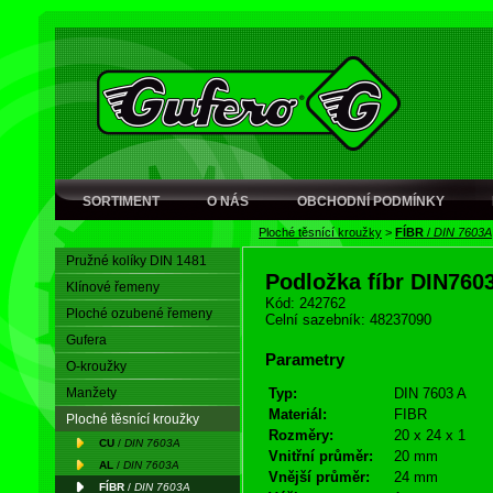
SORTIMENT
O NÁS
OBCHODNÍ PODMÍNKY
Ploché těsnící kroužky
>
FÍBR
/
DIN 7603A
Pružné kolíky DIN 1481
Podložka fíbr DIN760
Klínové řemeny
Kód: 242762
Ploché ozubené řemeny
Celní sazebník: 48237090
Gufera
Parametry
O-kroužky
Manžety
Typ:
DIN 7603 A
Materiál:
FIBR
Ploché těsnící kroužky
Rozměry:
20 x 24 x 1
CU
/
DIN 7603A
Vnitřní průměr:
20 mm
AL
/
DIN 7603A
Vnější průměr:
24 mm
FÍBR
/
DIN 7603A