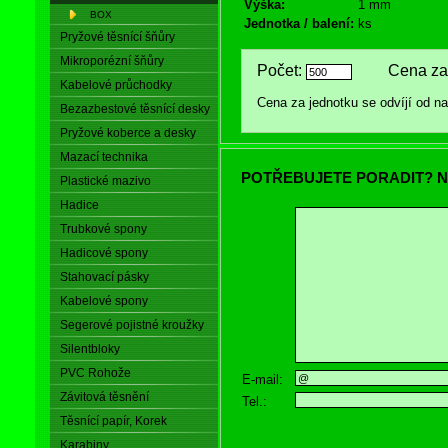
Výška:
1 mm
BOX
Jednotka / balení:
ks
Pryžové těsnící šňůry
Mikroporézní šňůry
Počet:
Cena za 
Kabelové průchodky
Cena za jednotku se odvíjí od 
Bezazbestové těsnící desky
Pryžové koberce a desky
Mazací technika
POTŘEBUJETE PORADIT? N
Plastické mazivo
Hadice
Trubkové spony
Hadicové spony
Stahovací pásky
Kabelové spony
Segerové pojistné kroužky
Silentbloky
PVC Rohože
E-mail:
Závitová těsnění
Tel.:
Těsnící papír, Korek
Karabiny