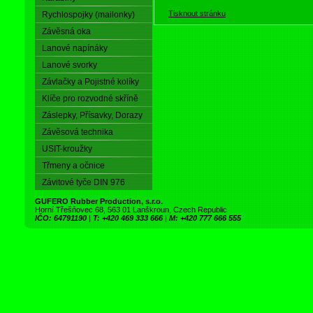
Tisknout stránku
Rychlospojky (mailonky)
Závěsná oka
Lanové napínáky
Lanové svorky
Závlačky a Pojistné kolíky
Klíče pro rozvodné skříně
Záslepky, Přísavky, Dorazy
Závěsová technika
USIT-kroužky
Třmeny a očnice
Závitové tyče DIN 976
GUFERO Rubber Production, s.r.o.
Horní Třešňovec 68, 563 01 Lanškroun, Czech Republic
IČO: 64791190
|
T: +420 469 333 666
|
M: +420 777 666 555