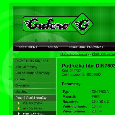
SORTIMENT
O NÁS
OBCHODNÍ PODMÍNKY
Ploché těsnící kroužky
>
FÍBR
/
DIN 7603A
Pružné kolíky DIN 1481
Podložka fíbr DIN760
Klínové řemeny
Kód: 242732
Ploché ozubené řemeny
Celní sazebník: 48237090
Gufera
Parametry
O-kroužky
Manžety
Typ:
DIN 7603 A
Materiál:
FIBR
Ploché těsnící kroužky
Rozměry:
16 x 20 x 2
CU
/
DIN 7603A
Vnitřní průměr:
16 mm
AL
/
DIN 7603A
Vnější průměr:
20 mm
FÍBR
/
DIN 7603A