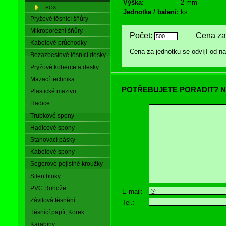
Výška:
2 mm
BOX
Jednotka / balení:
ks
Pryžové těsnící šňůry
Mikroporézní šňůry
Počet:
Cena za 
Kabelové průchodky
Cena za jednotku se odvíjí od 
Bezazbestové těsnící desky
Pryžové koberce a desky
Mazací technika
POTŘEBUJETE PORADIT? N
Plastické mazivo
Hadice
Trubkové spony
Hadicové spony
Stahovací pásky
Kabelové spony
Segerové pojistné kroužky
Silentbloky
PVC Rohože
E-mail:
Závitová těsnění
Tel.:
Těsnící papír, Korek
Karabiny