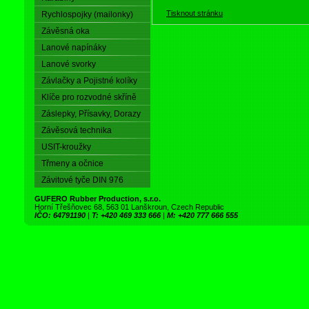
Tisknout stránku
Rychlospojky (mailonky)
Závěsná oka
Lanové napínáky
Lanové svorky
Závlačky a Pojistné kolíky
Klíče pro rozvodné skříně
Záslepky, Přísavky, Dorazy
Závěsová technika
USIT-kroužky
Třmeny a očnice
Závitové tyče DIN 976
GUFERO Rubber Production, s.r.o.
Horní Třešňovec 68, 563 01 Lanškroun, Czech Republic
IČO: 64791190
|
T: +420 469 333 666
|
M: +420 777 666 555