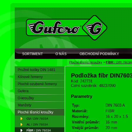
SORTIMENT
O NÁS
OBCHODNÍ PODMÍNKY
Ploché těsnící kroužky
>
FÍBR
/
DIN 7603A
Pružné kolíky DIN 1481
Podložka fíbr DIN760
Klínové řemeny
Kód: 242731
Ploché ozubené řemeny
Celní sazebník: 48237090
Gufera
Parametry
O-kroužky
Manžety
Typ:
DIN 7603 A
Materiál:
FIBR
Ploché těsnící kroužky
Rozměry:
16 x 20 x 1,5
CU
/
DIN 7603A
Vnitřní průměr:
16 mm
AL
/
DIN 7603A
Vnější průměr:
20 mm
FÍBR
/
DIN 7603A