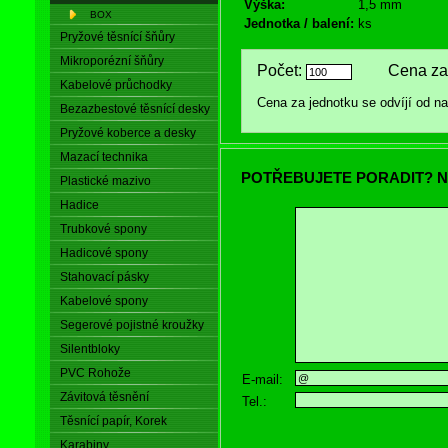
Výška:
1,5 mm
BOX
Jednotka / balení:
ks
Pryžové těsnící šňůry
Mikroporézní šňůry
Počet:
Cena za 
Kabelové průchodky
Cena za jednotku se odvíjí od 
Bezazbestové těsnící desky
Pryžové koberce a desky
Mazací technika
POTŘEBUJETE PORADIT? N
Plastické mazivo
Hadice
Trubkové spony
Hadicové spony
Stahovací pásky
Kabelové spony
Segerové pojistné kroužky
Silentbloky
PVC Rohože
E-mail:
Závitová těsnění
Tel.:
Těsnící papír, Korek
Karabiny