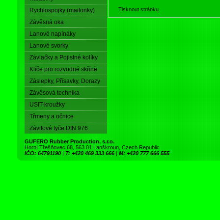
Tisknout stránku
Rychlospojky (mailonky)
Závěsná oka
Lanové napínáky
Lanové svorky
Závlačky a Pojistné kolíky
Klíče pro rozvodné skříně
Záslepky, Přísavky, Dorazy
Závěsová technika
USIT-kroužky
Třmeny a očnice
Závitové tyče DIN 976
GUFERO Rubber Production, s.r.o.
Horní Třešňovec 68, 563 01 Lanškroun, Czech Republic
IČO: 64791190
|
T: +420 469 333 666
|
M: +420 777 666 555