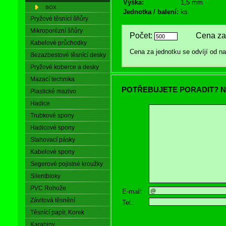
Výška:
1,5 mm
BOX
Jednotka / balení:
ks
Pryžové těsnící šňůry
Mikroporézní šňůry
Počet:
Cena za 
Kabelové průchodky
Cena za jednotku se odvíjí od 
Bezazbestové těsnící desky
Pryžové koberce a desky
Mazací technika
POTŘEBUJETE PORADIT? N
Plastické mazivo
Hadice
Trubkové spony
Hadicové spony
Stahovací pásky
Kabelové spony
Segerové pojistné kroužky
Silentbloky
PVC Rohože
E-mail:
Závitová těsnění
Tel.:
Těsnící papír, Korek
Karabiny