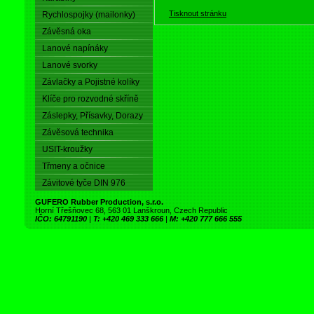
Tisknout stránku
Rychlospojky (mailonky)
Závěsná oka
Lanové napínáky
Lanové svorky
Závlačky a Pojistné kolíky
Klíče pro rozvodné skříně
Záslepky, Přísavky, Dorazy
Závěsová technika
USIT-kroužky
Třmeny a očnice
Závitové tyče DIN 976
GUFERO Rubber Production, s.r.o.
Horní Třešňovec 68, 563 01 Lanškroun, Czech Republic
IČO: 64791190
|
T: +420 469 333 666
|
M: +420 777 666 555