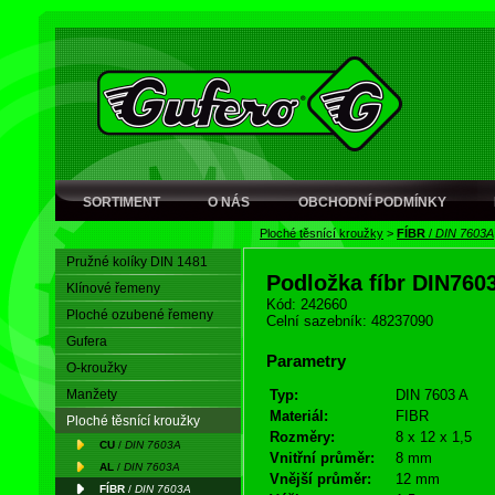
SORTIMENT
O NÁS
OBCHODNÍ PODMÍNKY
Ploché těsnící kroužky
>
FÍBR
/
DIN 7603A
Pružné kolíky DIN 1481
Podložka fíbr DIN760
Klínové řemeny
Kód: 242660
Ploché ozubené řemeny
Celní sazebník: 48237090
Gufera
Parametry
O-kroužky
Manžety
Typ:
DIN 7603 A
Materiál:
FIBR
Ploché těsnící kroužky
Rozměry:
8 x 12 x 1,5
CU
/
DIN 7603A
Vnitřní průměr:
8 mm
AL
/
DIN 7603A
Vnější průměr:
12 mm
FÍBR
/
DIN 7603A