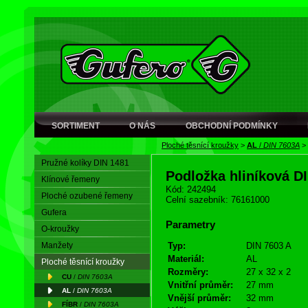
SORTIMENT
O NÁS
OBCHODNÍ PODMÍNKY
Ploché těsnící kroužky
>
AL
/
DIN 7603A
>
Pružné kolíky DIN 1481
Podložka hliníková D
Klínové řemeny
Kód: 242494
Ploché ozubené řemeny
Celní sazebník: 76161000
Gufera
Parametry
O-kroužky
Manžety
Typ:
DIN 7603 A
Materiál:
AL
Ploché těsnící kroužky
Rozměry:
27 x 32 x 2
CU
/
DIN 7603A
Vnitřní průměr:
27 mm
AL
/
DIN 7603A
Vnější průměr:
32 mm
FÍBR
/
DIN 7603A