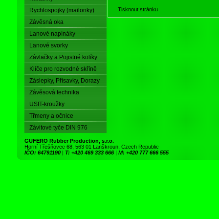
Tisknout stránku
Rychlospojky (mailonky)
Závěsná oka
Lanové napínáky
Lanové svorky
Závlačky a Pojistné kolíky
Klíče pro rozvodné skříně
Záslepky, Přísavky, Dorazy
Závěsová technika
USIT-kroužky
Třmeny a očnice
Závitové tyče DIN 976
GUFERO Rubber Production, s.r.o.
Horní Třešňovec 68, 563 01 Lanškroun, Czech Republic
IČO: 64791190
|
T: +420 469 333 666
|
M: +420 777 666 555