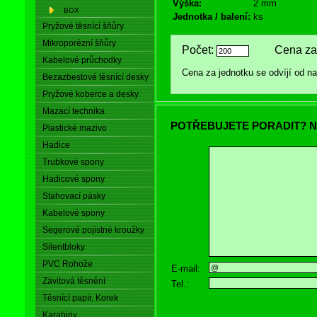
Výška:
2 mm
BOX
Jednotka / balení:
ks
Pryžové těsnící šňůry
Mikroporézní šňůry
Počet:
Cena za 
Kabelové průchodky
Cena za jednotku se odvíjí od 
Bezazbestové těsnící desky
Pryžové koberce a desky
Mazací technika
POTŘEBUJETE PORADIT? N
Plastické mazivo
Hadice
Trubkové spony
Hadicové spony
Stahovací pásky
Kabelové spony
Segerové pojistné kroužky
Silentbloky
PVC Rohože
E-mail:
Závitová těsnění
Tel.:
Těsnící papír, Korek
Karabiny